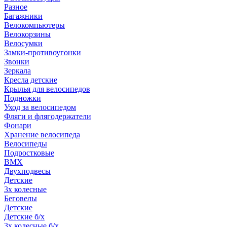
Разное
Багажники
Велокомпьютеры
Велокорзины
Велосумки
Замки-противоугонки
Звонки
Зеркала
Кресла детские
Крылья для велосипедов
Подножки
Уход за велосипедом
Фляги и флягодержатели
Фонари
Хранение велосипеда
Велосипеды
Подростковые
BMX
Двухподвесы
Детские
3х колесные
Беговелы
Детские
Детские б/х
3х колесные б/х