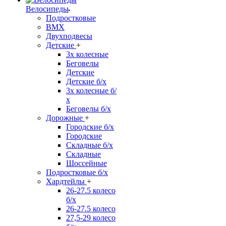
Велосипеды
Подростковые
BMX
Двухподвесы
Детские
+
3х колесные
Беговелы
Детские
Детские б/х
3х колесные б/
х
Беговелы б/х
Дорожные
+
Городские б/х
Городские
Складные б/х
Складные
Шоссейные
Подростковые б/х
Хардтейлы
+
26-27.5 колесо
б/х
26-27.5 колесо
27,5-29 колесо