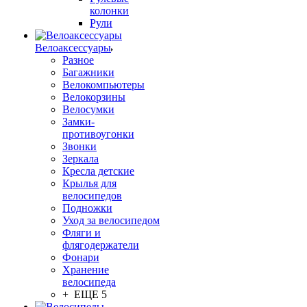
колонки
Рули
Велоаксессуары
Разное
Багажники
Велокомпьютеры
Велокорзины
Велосумки
Замки-
противоугонки
Звонки
Зеркала
Кресла детские
Крылья для
велосипедов
Подножки
Уход за велосипедом
Фляги и
флягодержатели
Фонари
Хранение
велосипеда
+ ЕЩЕ 5