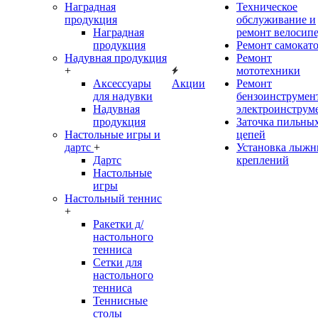
Наградная
Техническое
продукция
обслуживание и
Наградная
ремонт велосип
продукция
Ремонт самокат
Надувная продукция
Ремонт
+
мототехники
Аксессуары
Акции
Ремонт
для надувки
бензоинструмент
Надувная
электроинструм
продукция
Заточка пильны
Настольные игры и
цепей
дартс
+
Установка лыж
Дартс
креплений
Настольные
игры
Настольный теннис
+
Ракетки д/
настольного
тенниса
Сетки для
настольного
тенниса
Теннисные
столы