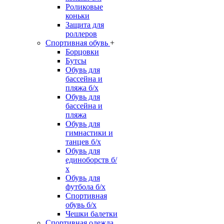
Роликовые
коньки
Защита для
роллеров
Спортивная обувь
+
Борцовки
Бутсы
Обувь для
бассейна и
пляжа б/х
Обувь для
бассейна и
пляжа
Обувь для
гимнастики и
танцев б/х
Обувь для
единоборств б/
х
Обувь для
футбола б/х
Спортивная
обувь б/х
Чешки балетки
Спортивная одежда