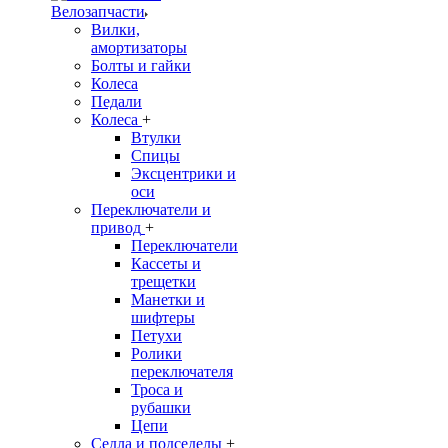
Велозапчасти
Вилки,
амортизаторы
Болты и гайки
Колеса
Педали
Колеса
+
Втулки
Спицы
Эксцентрики и
оси
Переключатели и
привод
+
Переключатели
Кассеты и
трещетки
Манетки и
шифтеры
Петухи
Ролики
переключателя
Троса и
рубашки
Цепи
Седла и подседелы
+