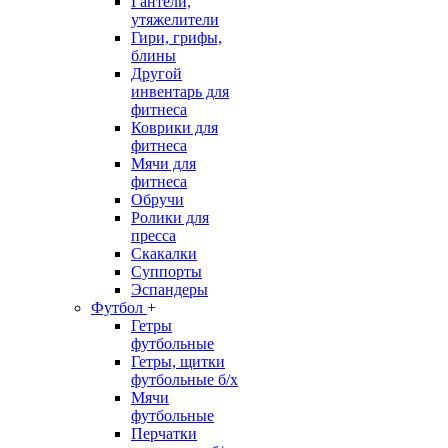
Гантели,
утяжелители
Гири, грифы,
блины
Другой
инвентарь для
фитнеса
Коврики для
фитнеса
Мячи для
фитнеса
Обручи
Ролики для
пресса
Скакалки
Суппорты
Эспандеры
Футбол
+
Гетры
футбольные
Гетры, щитки
футбольные б/х
Мячи
футбольные
Перчатки