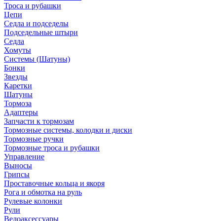
Троса и рубашки
Цепи
Седла и подседелы
Подседельные штыри
Седла
Хомуты
Системы (Шатуны)
Бонки
Звезды
Каретки
Шатуны
Тормоза
Адаптеры
Запчасти к тормозам
Тормозные системы, колодки и диски
Тормозные ручки
Тормозные троса и рубашки
Управление
Выносы
Грипсы
Проставочные кольца и якоря
Рога и обмотка на руль
Рулевые колонки
Рули
Велоаксессуары