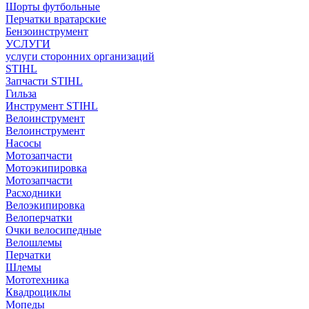
Шорты футбольные
Перчатки вратарские
Бензоинструмент
УСЛУГИ
услуги сторонних организаций
STIHL
Запчасти STIHL
Гильза
Инструмент STIHL
Велоинструмент
Велоинструмент
Насосы
Мотозапчасти
Мотоэкипировка
Мотозапчасти
Расходники
Велоэкипировка
Велоперчатки
Очки велосипедные
Велошлемы
Перчатки
Шлемы
Мототехника
Квадроциклы
Мопеды