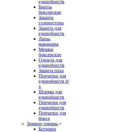
единоборств
Бинты
боксерские
Защита
голеностопа
Защита для
единоборств
Лапы,
макивары
Мешки
боксерские
Одежда для
единоборств
Защита паха
Перчатки для
единоборств б/
х
Шлемы для
единоборств
Перчатки для
единоборств
Перчатки для
бокса
Зимние товары
+
Ботинки