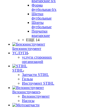
вратарские б/х
Форма
футбольная б/х
Щитки
футбольные
Шорты
футбольные
Перчатки
вратарские
+ ЕЩЕ 14
Бензоинструмент
УСЛУГИ
услуги сторонних
организаций
STIHL
Запчасти STIHL
Гильза
Инструмент STIHL
Велоинструмент
Велоинструмент
Насосы