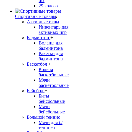
б/х
29 колесо
Спортивные товары
Активные игры
Инвентарь для
активных игр
Бадминтон
+
Воланы для
бадминтона
Ракетки для
бадминтона
Баскетбол
+
Кольца
баскетбольные
Мячи
баскетбольные
Бейсбол
+
Биты
бейсбольные
Мячи
бейсбольные
Большой теннис
Мячи для б/
тенниса