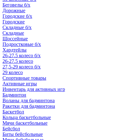
Беговелы б/х
Дорожные
Городские б/х
Городские
Складные б/х
Складные
Шоссейные
Подростковые б/х
Хардтейлы
26-27.5 колесо б/х
26-27.5 колесо
27,5-29 колесо б/х
29 колесо
Спортивные товары
Активные игры
Инвентарь для активных игр
Бадминтон
Воланы для бадминтона
Ракетки для бадминтона
Баскетбол
Кольца баскетбольные
Мячи баскетбольные
Бейсбол
Биты бейсбольные
Мячи бейсбольные