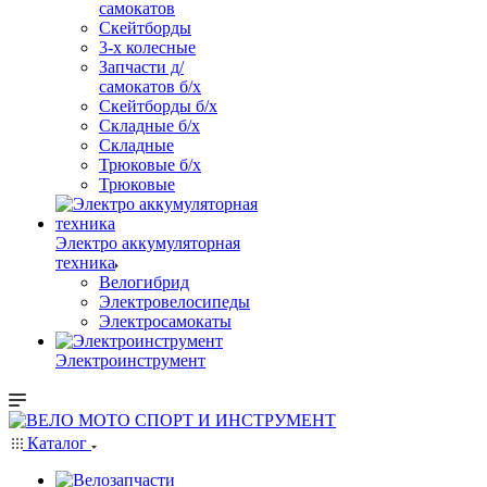
самокатов
Скейтборды
3-х колесные
Запчасти д/
самокатов б/х
Скейтборды б/х
Складные б/х
Складные
Трюковые б/х
Трюковые
Электро аккумуляторная
техника
Велогибрид
Электровелосипеды
Электросамокаты
Электроинструмент
Каталог