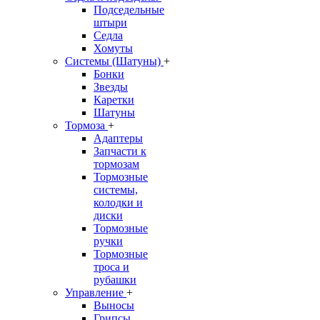
Подседельные
штыри
Седла
Хомуты
Системы (Шатуны)
+
Бонки
Звезды
Каретки
Шатуны
Тормоза
+
Адаптеры
Запчасти к
тормозам
Тормозные
системы,
колодки и
диски
Тормозные
ручки
Тормозные
троса и
рубашки
Управление
+
Выносы
Грипсы