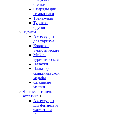
стенки
Снаряды для
гимнастики
Тренажеры
Турники,
брусья
Туризм
+
Аксессуары
для туризма
Коврики
туристические
Мебель
туристическая
Палатки
Палки для
скандинавской
ходьбы
Спальные
мешки
Фитнес и тяжелая
атлетика
+
Аксессуары
для фитнеса и
т/атлетики