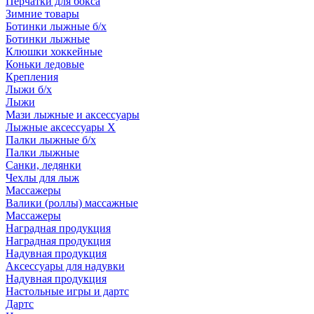
Перчатки для бокса
Зимние товары
Ботинки лыжные б/х
Ботинки лыжные
Клюшки хоккейные
Коньки ледовые
Крепления
Лыжи б/х
Лыжи
Мази лыжные и аксессуары
Лыжные аксессуары Х
Палки лыжные б/х
Палки лыжные
Санки, ледянки
Чехлы для лыж
Массажеры
Валики (роллы) массажные
Массажеры
Наградная продукция
Наградная продукция
Надувная продукция
Аксессуары для надувки
Надувная продукция
Настольные игры и дартс
Дартс