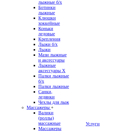
лыжные б/х
Ботинки
лыжные
Клюшки
хоккейные
Коньки
ледовые
Крепления
Лыжи б/х
Лыжи
Мази лыжные
и аксессуары
Лыжные
аксессуары Х
Палки лыжные
б/х
Палки лыжные
Санки,
ледянки
Чехлы для лыж
Массажеры
+
Валики
(роллы)
массажные
Услуги
Массажеры