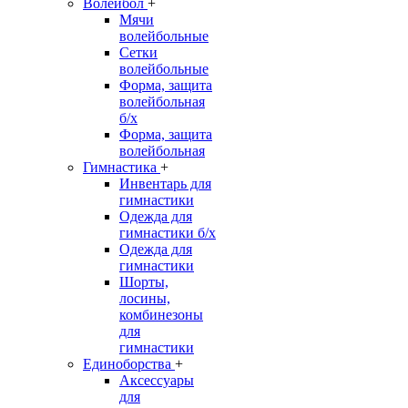
Волейбол
+
Мячи
волейбольные
Сетки
волейбольные
Форма, защита
волейбольная
б/х
Форма, защита
волейбольная
Гимнастика
+
Инвентарь для
гимнастики
Одежда для
гимнастики б/х
Одежда для
гимнастики
Шорты,
лосины,
комбинезоны
для
гимнастики
Единоборства
+
Аксессуары
для