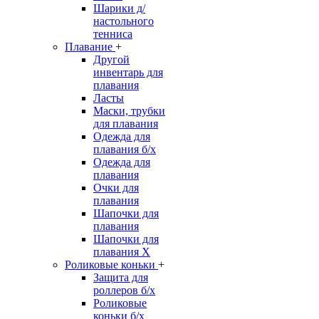
Шарики д/
настольного
тенниса
Плавание
+
Другой
инвентарь для
плавания
Ласты
Маски, трубки
для плавания
Одежда для
плавания б/х
Одежда для
плавания
Очки для
плавания
Шапочки для
плавания
Шапочки для
плавания Х
Роликовые коньки
+
Защита для
роллеров б/х
Роликовые
коньки б/х