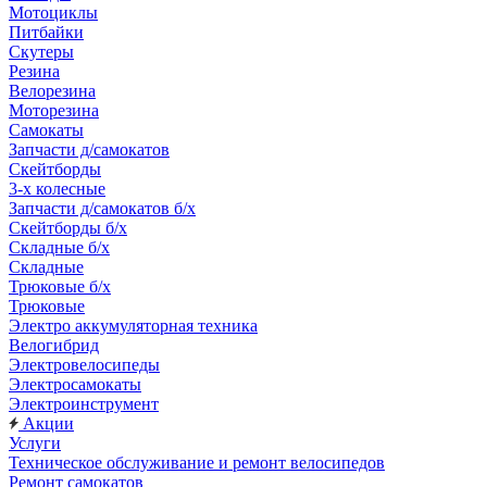
Мотоциклы
Питбайки
Скутеры
Резина
Велорезина
Моторезина
Самокаты
Запчасти д/самокатов
Скейтборды
3-х колесные
Запчасти д/самокатов б/х
Скейтборды б/х
Складные б/х
Складные
Трюковые б/х
Трюковые
Электро аккумуляторная техника
Велогибрид
Электровелосипеды
Электросамокаты
Электроинструмент
Акции
Услуги
Техническое обслуживание и ремонт велосипедов
Ремонт самокатов