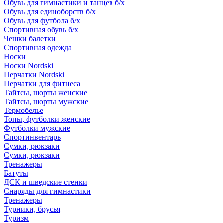
Обувь для гимнастики и танцев б/х
Обувь для единоборств б/х
Обувь для футбола б/х
Спортивная обувь б/х
Чешки балетки
Спортивная одежда
Носки
Носки Nordski
Перчатки Nordski
Перчатки для фитнеса
Тайтсы, шорты женские
Тайтсы, шорты мужские
Термобелье
Топы, футболки женские
Футболки мужские
Спортинвентарь
Сумки, рюкзаки
Сумки, рюкзаки
Тренажеры
Батуты
ДСК и шведские стенки
Снаряды для гимнастики
Тренажеры
Турники, брусья
Туризм