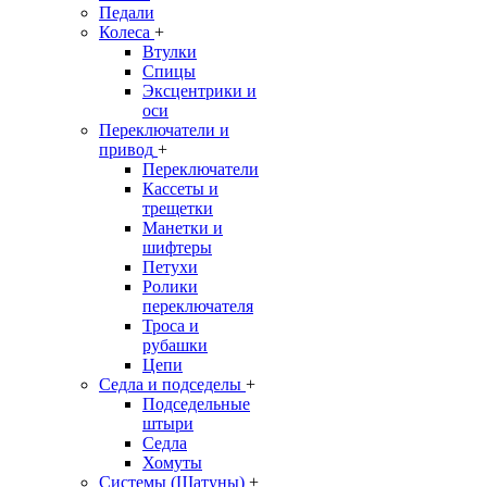
Педали
Колеса
+
Втулки
Спицы
Эксцентрики и
оси
Переключатели и
привод
+
Переключатели
Кассеты и
трещетки
Манетки и
шифтеры
Петухи
Ролики
переключателя
Троса и
рубашки
Цепи
Седла и подседелы
+
Подседельные
штыри
Седла
Хомуты
Системы (Шатуны)
+