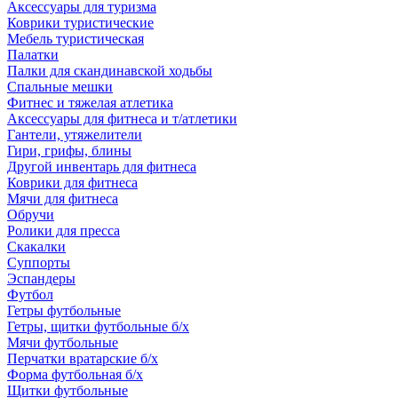
Аксессуары для туризма
Коврики туристические
Мебель туристическая
Палатки
Палки для скандинавской ходьбы
Спальные мешки
Фитнес и тяжелая атлетика
Аксессуары для фитнеса и т/атлетики
Гантели, утяжелители
Гири, грифы, блины
Другой инвентарь для фитнеса
Коврики для фитнеса
Мячи для фитнеса
Обручи
Ролики для пресса
Скакалки
Суппорты
Эспандеры
Футбол
Гетры футбольные
Гетры, щитки футбольные б/х
Мячи футбольные
Перчатки вратарские б/х
Форма футбольная б/х
Щитки футбольные