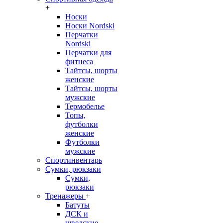
+
Носки
Носки Nordski
Перчатки
Nordski
Перчатки для
фитнеса
Тайтсы, шорты
женские
Тайтсы, шорты
мужские
Термобелье
Топы,
футболки
женские
Футболки
мужские
Спортинвентарь
Сумки, рюкзаки
Сумки,
рюкзаки
Тренажеры
+
Батуты
ДСК и
шведские