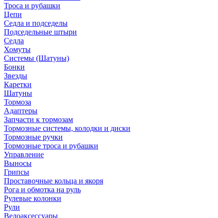
Троса и рубашки
Цепи
Седла и подседелы
Подседельные штыри
Седла
Хомуты
Системы (Шатуны)
Бонки
Звезды
Каретки
Шатуны
Тормоза
Адаптеры
Запчасти к тормозам
Тормозные системы, колодки и диски
Тормозные ручки
Тормозные троса и рубашки
Управление
Выносы
Грипсы
Проставочные кольца и якоря
Рога и обмотка на руль
Рулевые колонки
Рули
Велоаксессуары