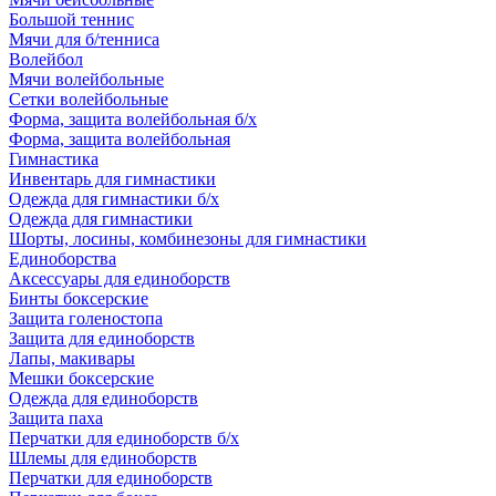
Большой теннис
Мячи для б/тенниса
Волейбол
Мячи волейбольные
Сетки волейбольные
Форма, защита волейбольная б/х
Форма, защита волейбольная
Гимнастика
Инвентарь для гимнастики
Одежда для гимнастики б/х
Одежда для гимнастики
Шорты, лосины, комбинезоны для гимнастики
Единоборства
Аксессуары для единоборств
Бинты боксерские
Защита голеностопа
Защита для единоборств
Лапы, макивары
Мешки боксерские
Одежда для единоборств
Защита паха
Перчатки для единоборств б/х
Шлемы для единоборств
Перчатки для единоборств