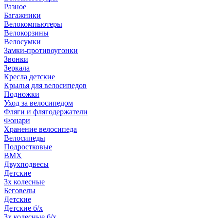
Разное
Багажники
Велокомпьютеры
Велокорзины
Велосумки
Замки-противоугонки
Звонки
Зеркала
Кресла детские
Крылья для велосипедов
Подножки
Уход за велосипедом
Фляги и флягодержатели
Фонари
Хранение велосипеда
Велосипеды
Подростковые
BMX
Двухподвесы
Детские
3х колесные
Беговелы
Детские
Детские б/х
3х колесные б/х