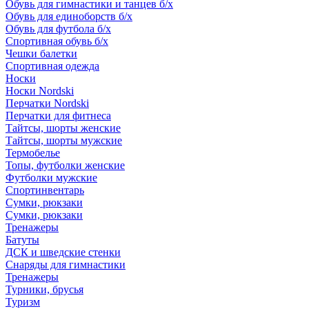
Обувь для гимнастики и танцев б/х
Обувь для единоборств б/х
Обувь для футбола б/х
Спортивная обувь б/х
Чешки балетки
Спортивная одежда
Носки
Носки Nordski
Перчатки Nordski
Перчатки для фитнеса
Тайтсы, шорты женские
Тайтсы, шорты мужские
Термобелье
Топы, футболки женские
Футболки мужские
Спортинвентарь
Сумки, рюкзаки
Сумки, рюкзаки
Тренажеры
Батуты
ДСК и шведские стенки
Снаряды для гимнастики
Тренажеры
Турники, брусья
Туризм