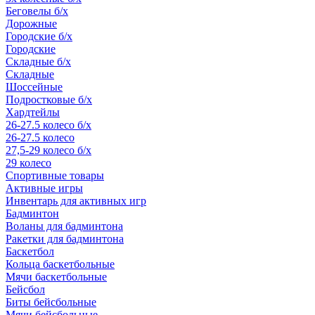
Беговелы б/х
Дорожные
Городские б/х
Городские
Складные б/х
Складные
Шоссейные
Подростковые б/х
Хардтейлы
26-27.5 колесо б/х
26-27.5 колесо
27,5-29 колесо б/х
29 колесо
Спортивные товары
Активные игры
Инвентарь для активных игр
Бадминтон
Воланы для бадминтона
Ракетки для бадминтона
Баскетбол
Кольца баскетбольные
Мячи баскетбольные
Бейсбол
Биты бейсбольные
Мячи бейсбольные