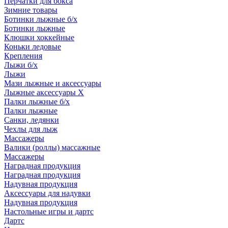
Перчатки для бокса
Зимние товары
Ботинки лыжные б/х
Ботинки лыжные
Клюшки хоккейные
Коньки ледовые
Крепления
Лыжи б/х
Лыжи
Мази лыжные и аксессуары
Лыжные аксессуары Х
Палки лыжные б/х
Палки лыжные
Санки, ледянки
Чехлы для лыж
Массажеры
Валики (роллы) массажные
Массажеры
Наградная продукция
Наградная продукция
Надувная продукция
Аксессуары для надувки
Надувная продукция
Настольные игры и дартс
Дартс