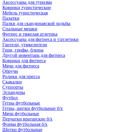
Аксессуары для туризма
Коврики туристические
Мебель туристическая
Палатки
Палки для скандинавской ходьбы
Спальные мешки
Фитнес и тяжелая атлетика
Аксессуары для фитнеса и т/атлетики
Гантели, утяжелители
Гири, грифы, блины
Другой инвентарь для фитнеса
Коврики для фитнеса
Мячи для фитнеса
Обручи
Ролики для пресса
Скакалки
Суппорты
Эспандеры
Футбол
Гетры футбольные
Гетры, щитки футбольные б/х
Мячи футбольные
Перчатки вратарские б/х
Форма футбольная б/х
Щитки футбольные