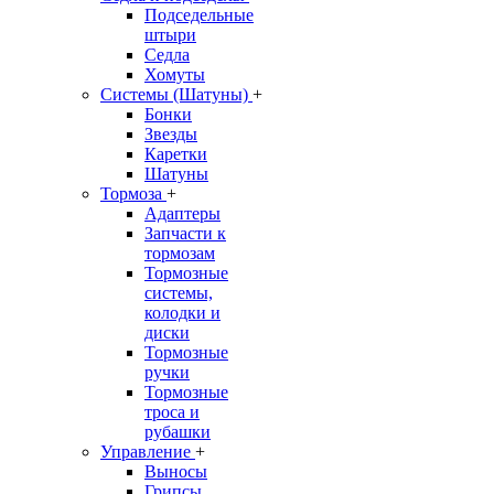
Подседельные
штыри
Седла
Хомуты
Системы (Шатуны)
+
Бонки
Звезды
Каретки
Шатуны
Тормоза
+
Адаптеры
Запчасти к
тормозам
Тормозные
системы,
колодки и
диски
Тормозные
ручки
Тормозные
троса и
рубашки
Управление
+
Выносы
Грипсы