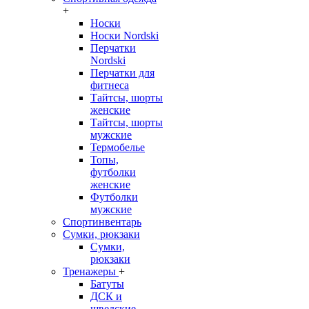
+
Носки
Носки Nordski
Перчатки
Nordski
Перчатки для
фитнеса
Тайтсы, шорты
женские
Тайтсы, шорты
мужские
Термобелье
Топы,
футболки
женские
Футболки
мужские
Спортинвентарь
Сумки, рюкзаки
Сумки,
рюкзаки
Тренажеры
+
Батуты
ДСК и
шведские