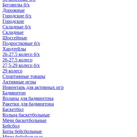
Беговелы б/х
Дорожные
Городские б/х
Городские
Складные б/х
Складные
Шоссейные
Подростковые б/х
Хардтейлы
26-27.5 колесо б/х
26-27.5 колесо
27,5-29 колесо б/х
29 колесо
Спортивные товары
Активные игры
Инвентарь для активных игр
Бадминтон
Воланы для бадминтона
Ракетки для бадминтона
Баскетбол
Кольца баскетбольные
Мячи баскетбольные
Бейсбол
Биты бейсбольные
Мячи бейсбольные