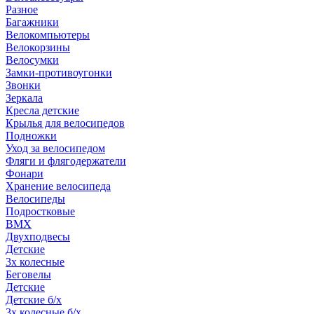
Разное
Багажники
Велокомпьютеры
Велокорзины
Велосумки
Замки-противоугонки
Звонки
Зеркала
Кресла детские
Крылья для велосипедов
Подножки
Уход за велосипедом
Фляги и флягодержатели
Фонари
Хранение велосипеда
Велосипеды
Подростковые
BMX
Двухподвесы
Детские
3х колесные
Беговелы
Детские
Детские б/х
3х колесные б/х