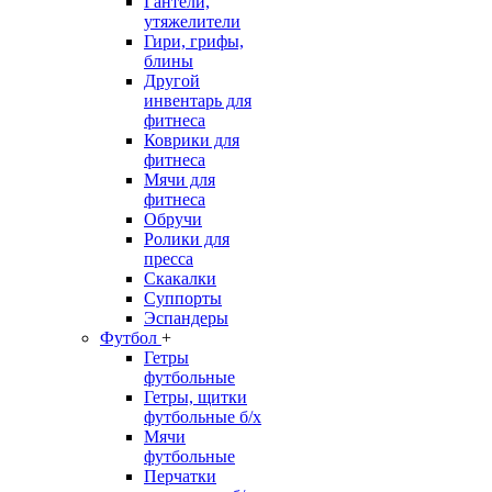
Гантели,
утяжелители
Гири, грифы,
блины
Другой
инвентарь для
фитнеса
Коврики для
фитнеса
Мячи для
фитнеса
Обручи
Ролики для
пресса
Скакалки
Суппорты
Эспандеры
Футбол
+
Гетры
футбольные
Гетры, щитки
футбольные б/х
Мячи
футбольные
Перчатки