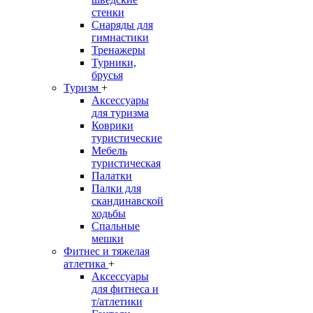
стенки
Снаряды для
гимнастики
Тренажеры
Турники,
брусья
Туризм
+
Аксессуары
для туризма
Коврики
туристические
Мебель
туристическая
Палатки
Палки для
скандинавской
ходьбы
Спальные
мешки
Фитнес и тяжелая
атлетика
+
Аксессуары
для фитнеса и
т/атлетики