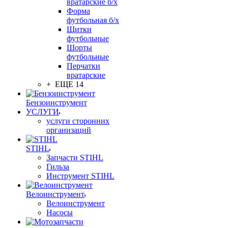
вратарские б/х
Форма
футбольная б/х
Щитки
футбольные
Шорты
футбольные
Перчатки
вратарские
+ ЕЩЕ 14
Бензоинструмент
УСЛУГИ
услуги сторонних
организаций
STIHL
Запчасти STIHL
Гильза
Инструмент STIHL
Велоинструмент
Велоинструмент
Насосы