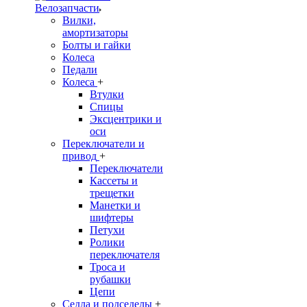
Велозапчасти
Вилки,
амортизаторы
Болты и гайки
Колеса
Педали
Колеса
+
Втулки
Спицы
Эксцентрики и
оси
Переключатели и
привод
+
Переключатели
Кассеты и
трещетки
Манетки и
шифтеры
Петухи
Ролики
переключателя
Троса и
рубашки
Цепи
Седла и подседелы
+