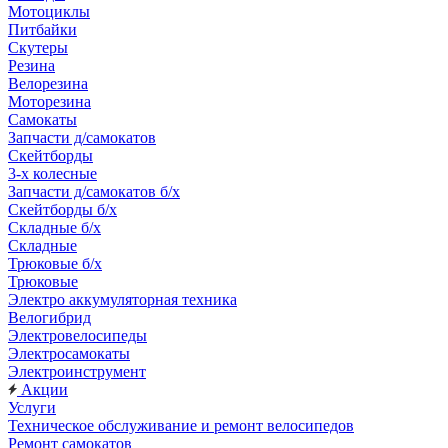
Мотоциклы
Питбайки
Скутеры
Резина
Велорезина
Моторезина
Самокаты
Запчасти д/самокатов
Скейтборды
3-х колесные
Запчасти д/самокатов б/х
Скейтборды б/х
Складные б/х
Складные
Трюковые б/х
Трюковые
Электро аккумуляторная техника
Велогибрид
Электровелосипеды
Электросамокаты
Электроинструмент
Акции
Услуги
Техническое обслуживание и ремонт велосипедов
Ремонт самокатов