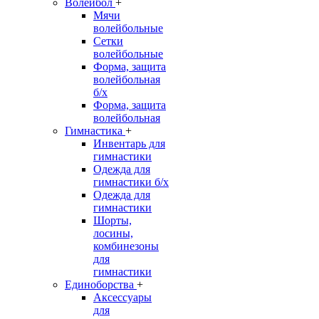
Волейбол
+
Мячи
волейбольные
Сетки
волейбольные
Форма, защита
волейбольная
б/х
Форма, защита
волейбольная
Гимнастика
+
Инвентарь для
гимнастики
Одежда для
гимнастики б/х
Одежда для
гимнастики
Шорты,
лосины,
комбинезоны
для
гимнастики
Единоборства
+
Аксессуары
для