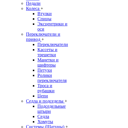
Педали
Колеса
+
Втулки
Спицы
Эксцентрики и
оси
Переключатели и
привод
+
Переключатели
Кассеты и
трещетки
Манетки и
шифтеры
Петухи
Ролики
переключателя
Троса и
рубашки
Цепи
Седла и подседелы
+
Подседельные
штыри
Седла
Хомуты
Системы (Шатуны)
+