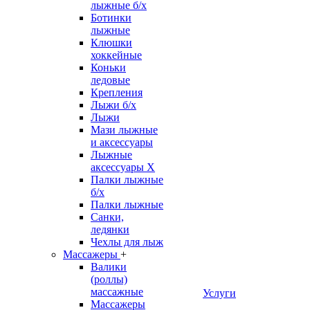
лыжные б/х
Ботинки
лыжные
Клюшки
хоккейные
Коньки
ледовые
Крепления
Лыжи б/х
Лыжи
Мази лыжные
и аксессуары
Лыжные
аксессуары Х
Палки лыжные
б/х
Палки лыжные
Санки,
ледянки
Чехлы для лыж
Массажеры
+
Валики
(роллы)
массажные
Услуги
Массажеры