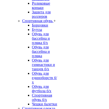
Роликовые
коньки
Защита для
роллеров
Спортивная обувь
+
Борцовки
Бутсы
Обувь для
бассейна и
пляжа б/х
Обувь для
бассейна и
пляжа
Обувь для
гимнастики и
танцев б/х
Обувь для
единоборств б/
х
Обувь для
футбола б/х
Спортивная
обувь б/х
Чешки балетки
Спортивная одежда