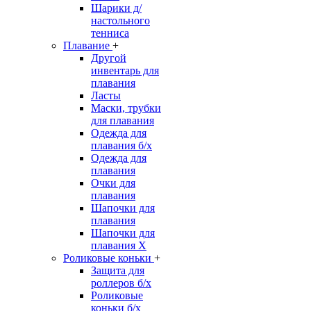
Шарики д/
настольного
тенниса
Плавание
+
Другой
инвентарь для
плавания
Ласты
Маски, трубки
для плавания
Одежда для
плавания б/х
Одежда для
плавания
Очки для
плавания
Шапочки для
плавания
Шапочки для
плавания Х
Роликовые коньки
+
Защита для
роллеров б/х
Роликовые
коньки б/х