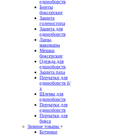
единоборств
Бинты
боксерские
Защита
голеностопа
Защита для
единоборств
Лапы,
макивары
Мешки
боксерские
Одежда для
единоборств
Защита паха
Перчатки для
единоборств б/
х
Шлемы для
единоборств
Перчатки для
единоборств
Перчатки для
бокса
Зимние товары
+
Ботинки