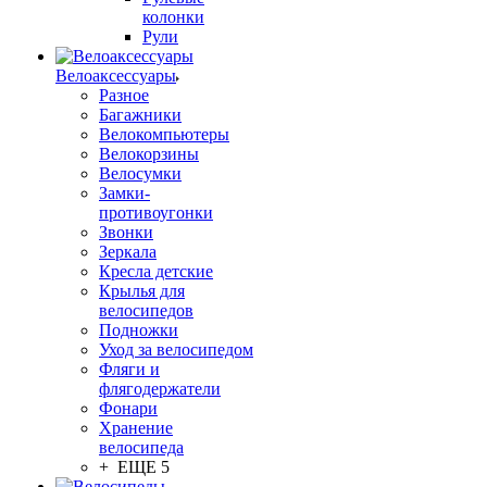
колонки
Рули
Велоаксессуары
Разное
Багажники
Велокомпьютеры
Велокорзины
Велосумки
Замки-
противоугонки
Звонки
Зеркала
Кресла детские
Крылья для
велосипедов
Подножки
Уход за велосипедом
Фляги и
флягодержатели
Фонари
Хранение
велосипеда
+ ЕЩЕ 5