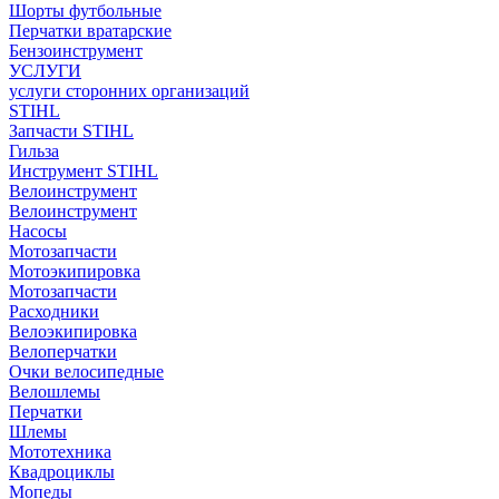
Шорты футбольные
Перчатки вратарские
Бензоинструмент
УСЛУГИ
услуги сторонних организаций
STIHL
Запчасти STIHL
Гильза
Инструмент STIHL
Велоинструмент
Велоинструмент
Насосы
Мотозапчасти
Мотоэкипировка
Мотозапчасти
Расходники
Велоэкипировка
Велоперчатки
Очки велосипедные
Велошлемы
Перчатки
Шлемы
Мототехника
Квадроциклы
Мопеды