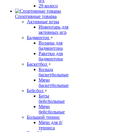
б/х
29 колесо
Спортивные товары
Активные игры
Инвентарь для
активных игр
Бадминтон
+
Воланы для
бадминтона
Ракетки для
бадминтона
Баскетбол
+
Кольца
баскетбольные
Мячи
баскетбольные
Бейсбол
+
Биты
бейсбольные
Мячи
бейсбольные
Большой теннис
Мячи для б/
тенниса