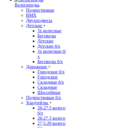
Велосипеды
Подростковые
BMX
Двухподвесы
Детские
+
3х колесные
Беговелы
Детские
Детские б/х
3х колесные б/
х
Беговелы б/х
Дорожные
+
Городские б/х
Городские
Складные б/х
Складные
Шоссейные
Подростковые б/х
Хардтейлы
+
26-27.5 колесо
б/х
26-27.5 колесо
27,5-29 колесо