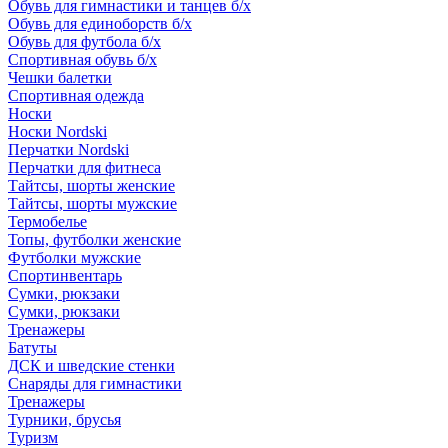
Обувь для гимнастики и танцев б/х
Обувь для единоборств б/х
Обувь для футбола б/х
Спортивная обувь б/х
Чешки балетки
Спортивная одежда
Носки
Носки Nordski
Перчатки Nordski
Перчатки для фитнеса
Тайтсы, шорты женские
Тайтсы, шорты мужские
Термобелье
Топы, футболки женские
Футболки мужские
Спортинвентарь
Сумки, рюкзаки
Сумки, рюкзаки
Тренажеры
Батуты
ДСК и шведские стенки
Снаряды для гимнастики
Тренажеры
Турники, брусья
Туризм