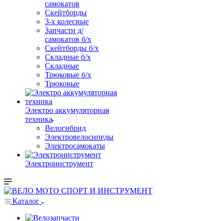
самокатов
Скейтборды
3-х колесные
Запчасти д/
самокатов б/х
Скейтборды б/х
Складные б/х
Складные
Трюковые б/х
Трюковые
Электро аккумуляторная
техника
Велогибрид
Электровелосипеды
Электросамокаты
Электроинструмент
Каталог