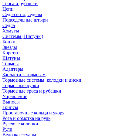
Троса и рубашки
Цепи
Седла и подседелы
Подседельные штыри
Седла
Хомуты
Системы (Шатуны)
Бонки
Звезды
Каретки
Шатуны
Тормоза
Адаптеры
Запчасти к тормозам
Тормозные системы, колодки и диски
Тормозные ручки
Тормозные троса и рубашки
Управление
Выносы
Грипсы
Проставочные кольца и якоря
Рога и обмотка на руль
Рулевые колонки
Рули
Велоаксессуары