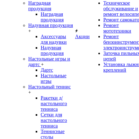
Наградная
Техническое
продукция
обслуживание и
Наградная
ремонт велосип
продукция
Ремонт самокат
Надувная продукция
Ремонт
+
мототехники
Аксессуары
Акции
Ремонт
для надувки
бензоинструмент
Надувная
электроинструм
продукция
Заточка пильны
Настольные игры и
цепей
дартс
+
Установка лыж
Дартс
креплений
Настольные
игры
Настольный теннис
+
Ракетки д/
настольного
тенниса
Сетки для
настольного
тенниса
Теннисные
столы