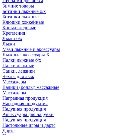
Перчатки для бокса
Зимние товары
Ботинки лыжные б/х
Ботинки лыжные
Клюшки хоккейные
Коньки ледовые
Крепления
Лыжи б/х
Лыжи
Мази лыжные и аксессуары
Лыжные аксессуары Х
Палки лыжные б/х
Палки лыжные
Санки, ледянки
Чехлы для лыж
Массажеры
Валики (роллы) массажные
Массажеры
Наградная продукция
Наградная продукция
Надувная продукция
Аксессуары для надувки
Надувная продукция
Настольные игры и дартс
Дартс