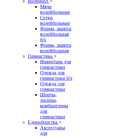
Волейбол
+
Мячи
волейбольные
Сетки
волейбольные
Форма, защита
волейбольная
б/х
Форма, защита
волейбольная
Гимнастика
+
Инвентарь для
гимнастики
Одежда для
гимнастики б/х
Одежда для
гимнастики
Шорты,
лосины,
комбинезоны
для
гимнастики
Единоборства
+
Аксессуары
для