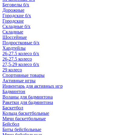
Беговелы б/х
Дорожные
Городские б/х
Городские
Складные б/х
Складные
Шоссейные
Подростковые б/х
Хардтейлы
26-27.5 колесо б/х
26-27.5 колесо
27,5-29 колесо б/х
29 колесо
Спортивные товары
Активные игры
Инвентарь для активных игр
Бадминтон
Воланы для бадминтона
Ракетки для бадминтона
Баскетбол
Кольца баскетбольные
Мячи баскетбольные
Бейсбол
Биты бейсбольные
Мячи бейсбольные