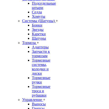
Подседельные
штыри
Седла
Хомуты
Системы (Шатуны)
+
Бонки
Звезды
Каретки
Шатуны
Тормоза
+
Адаптеры
Запчасти к
тормозам
Тормозные
системы,
колодки и
диски
Тормозные
ручки
Тормозные
троса и
рубашки
Управление
+
Выносы
Грипсы