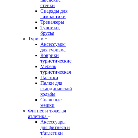
стенки
Снаряды для
гимнастики
Тренажеры
Турники,
брусья
Туризм
+
Аксессуары
для туризма
Коврики
туристические
Мебель
туристическая
Палатки
Палки для
скандинавской
ходьбы
Спальные
мешки
Фитнес и тяжелая
атлетика
+
Аксессуары
для фитнеса и
т/атлетики