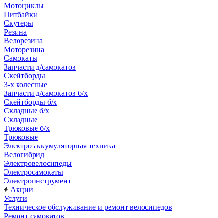
Мотоциклы
Питбайки
Скутеры
Резина
Велорезина
Моторезина
Самокаты
Запчасти д/самокатов
Скейтборды
3-х колесные
Запчасти д/самокатов б/х
Скейтборды б/х
Складные б/х
Складные
Трюковые б/х
Трюковые
Электро аккумуляторная техника
Велогибрид
Электровелосипеды
Электросамокаты
Электроинструмент
Акции
Услуги
Техническое обслуживание и ремонт велосипедов
Ремонт самокатов