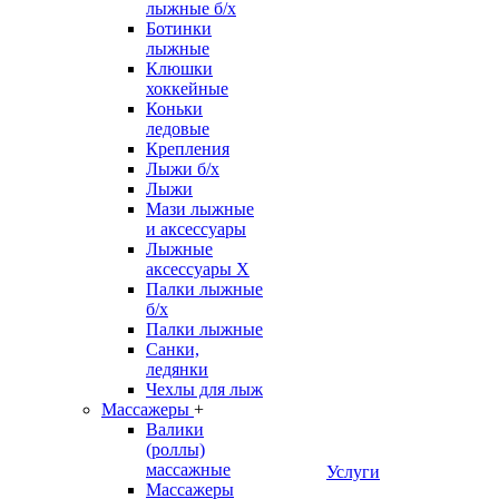
лыжные б/х
Ботинки
лыжные
Клюшки
хоккейные
Коньки
ледовые
Крепления
Лыжи б/х
Лыжи
Мази лыжные
и аксессуары
Лыжные
аксессуары Х
Палки лыжные
б/х
Палки лыжные
Санки,
ледянки
Чехлы для лыж
Массажеры
+
Валики
(роллы)
массажные
Услуги
Массажеры