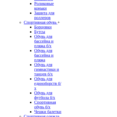
Роликовые
коньки
Защита для
роллеров
Спортивная обувь
+
Борцовки
Бутсы
Обувь для
бассейна и
пляжа б/х
Обувь для
бассейна и
пляжа
Обувь для
гимнастики и
танцев б/х
Обувь для
единоборств б/
х
Обувь для
футбола б/х
Спортивная
обувь б/х
Чешки балетки
Спортивная одежда