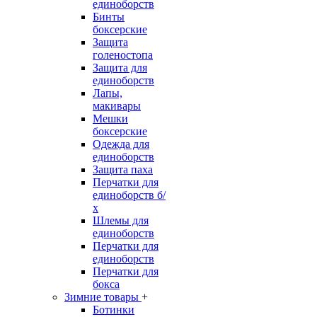
единоборств
Бинты
боксерские
Защита
голеностопа
Защита для
единоборств
Лапы,
макивары
Мешки
боксерские
Одежда для
единоборств
Защита паха
Перчатки для
единоборств б/
х
Шлемы для
единоборств
Перчатки для
единоборств
Перчатки для
бокса
Зимние товары
+
Ботинки