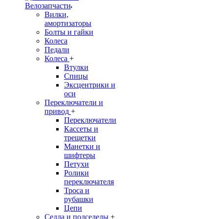
Велозапчасти
Вилки,
амортизаторы
Болты и гайки
Колеса
Педали
Колеса
+
Втулки
Спицы
Эксцентрики и
оси
Переключатели и
привод
+
Переключатели
Кассеты и
трещетки
Манетки и
шифтеры
Петухи
Ролики
переключателя
Троса и
рубашки
Цепи
Седла и подседелы
+