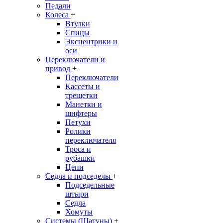
Педали
Колеса
+
Втулки
Спицы
Эксцентрики и
оси
Переключатели и
привод
+
Переключатели
Кассеты и
трещетки
Манетки и
шифтеры
Петухи
Ролики
переключателя
Троса и
рубашки
Цепи
Седла и подседелы
+
Подседельные
штыри
Седла
Хомуты
Системы (Шатуны)
+