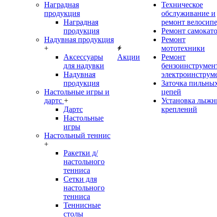
Наградная
Техническое
продукция
обслуживание и
Наградная
ремонт велосип
продукция
Ремонт самокат
Надувная продукция
Ремонт
+
мототехники
Аксессуары
Акции
Ремонт
для надувки
бензоинструмент
Надувная
электроинструм
продукция
Заточка пильны
Настольные игры и
цепей
дартс
+
Установка лыж
Дартс
креплений
Настольные
игры
Настольный теннис
+
Ракетки д/
настольного
тенниса
Сетки для
настольного
тенниса
Теннисные
столы