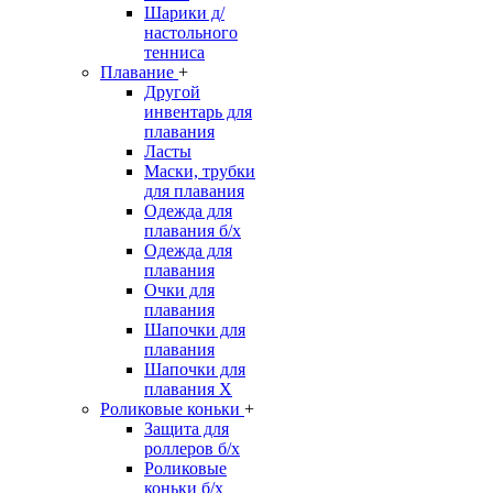
Шарики д/
настольного
тенниса
Плавание
+
Другой
инвентарь для
плавания
Ласты
Маски, трубки
для плавания
Одежда для
плавания б/х
Одежда для
плавания
Очки для
плавания
Шапочки для
плавания
Шапочки для
плавания Х
Роликовые коньки
+
Защита для
роллеров б/х
Роликовые
коньки б/х