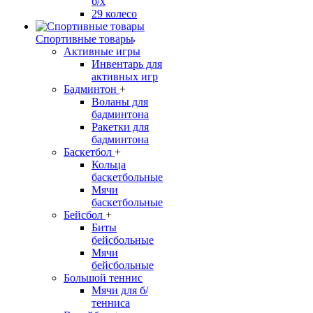
б/х
29 колесо
Спортивные товары
Активные игры
Инвентарь для
активных игр
Бадминтон
+
Воланы для
бадминтона
Ракетки для
бадминтона
Баскетбол
+
Кольца
баскетбольные
Мячи
баскетбольные
Бейсбол
+
Биты
бейсбольные
Мячи
бейсбольные
Большой теннис
Мячи для б/
тенниса