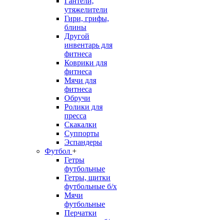
Гантели,
утяжелители
Гири, грифы,
блины
Другой
инвентарь для
фитнеса
Коврики для
фитнеса
Мячи для
фитнеса
Обручи
Ролики для
пресса
Скакалки
Суппорты
Эспандеры
Футбол
+
Гетры
футбольные
Гетры, щитки
футбольные б/х
Мячи
футбольные
Перчатки