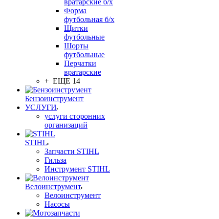
вратарские б/х
Форма
футбольная б/х
Щитки
футбольные
Шорты
футбольные
Перчатки
вратарские
+ ЕЩЕ 14
Бензоинструмент
УСЛУГИ
услуги сторонних
организаций
STIHL
Запчасти STIHL
Гильза
Инструмент STIHL
Велоинструмент
Велоинструмент
Насосы