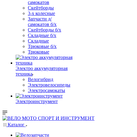
самокатов
Скейтборды
3-х колесные
Запчасти д/
самокатов б/х
Скейтборды б/х
Складные б/х
Складные
Трюковые б/х
Трюковые
Электро аккумуляторная
техника
Велогибрид
Электровелосипеды
Электросамокаты
Электроинструмент
Каталог