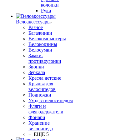
колонки
Рули
Велоаксессуары
Разное
Багажники
Велокомпьютеры
Велокорзины
Велосумки
Замки-
противоугонки
Звонки
Зеркала
Кресла детские
Крылья для
велосипедов
Подножки
Уход за велосипедом
Фляги и
флягодержатели
Фонари
Хранение
велосипеда
+ ЕЩЕ 5