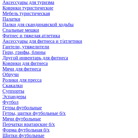
Аксессуары для туризма
Коврики туристические
Мебель туристическая
Палатки
Палки для скандинавской ходьбы
Спальные мешки
Фитнес и тяжелая атлетика
Аксессуары для фитнеса и т/атлетики
Гантели, утяжелители
Гири, грифы, блины
Другой инвентарь для фитнеса
Коврики для фитнеса
Мячи для фитнеса
Обручи
Ролики для пресса
Скакалки
Суппорты
Эспандеры
Футбол
Гетры футбольные
Гетры, щитки футбольные б/х
Мячи футбольные
Перчатки вратарские б/х
Форма футбольная б/х
Щитки футбольные