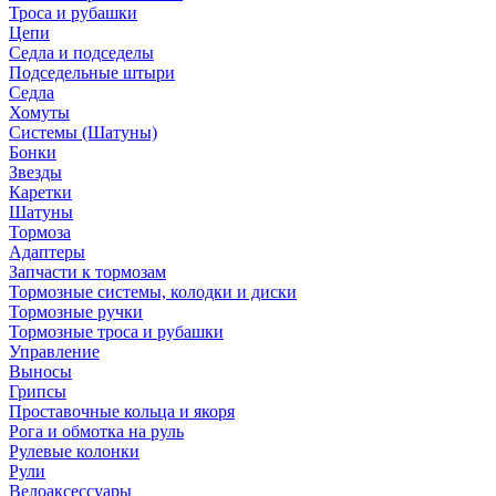
Троса и рубашки
Цепи
Седла и подседелы
Подседельные штыри
Седла
Хомуты
Системы (Шатуны)
Бонки
Звезды
Каретки
Шатуны
Тормоза
Адаптеры
Запчасти к тормозам
Тормозные системы, колодки и диски
Тормозные ручки
Тормозные троса и рубашки
Управление
Выносы
Грипсы
Проставочные кольца и якоря
Рога и обмотка на руль
Рулевые колонки
Рули
Велоаксессуары