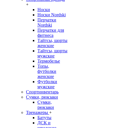
+
Носки
Носки Nordski
Перчатки
Nordski
Перчатки для
фитнеса
Тайтсы, шорты
женские
Тайтсы, шорты
мужские
Термобелье
Топы,
футболки
женские
Футболки
мужские
Спортинвентарь
Сумки, рюкзаки
Сумки,
рюкзаки
Тренажеры
+
Батуты
ДСК и
шведские