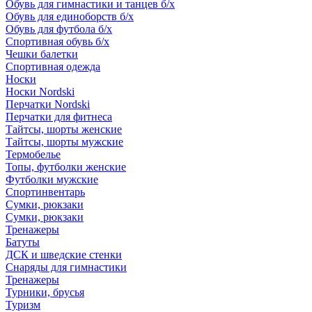
Обувь для гимнастики и танцев б/х
Обувь для единоборств б/х
Обувь для футбола б/х
Спортивная обувь б/х
Чешки балетки
Спортивная одежда
Носки
Носки Nordski
Перчатки Nordski
Перчатки для фитнеса
Тайтсы, шорты женские
Тайтсы, шорты мужские
Термобелье
Топы, футболки женские
Футболки мужские
Спортинвентарь
Сумки, рюкзаки
Сумки, рюкзаки
Тренажеры
Батуты
ДСК и шведские стенки
Снаряды для гимнастики
Тренажеры
Турники, брусья
Туризм