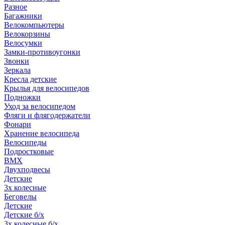
Разное
Багажники
Велокомпьютеры
Велокорзины
Велосумки
Замки-противоугонки
Звонки
Зеркала
Кресла детские
Крылья для велосипедов
Подножки
Уход за велосипедом
Фляги и флягодержатели
Фонари
Хранение велосипеда
Велосипеды
Подростковые
BMX
Двухподвесы
Детские
3х колесные
Беговелы
Детские
Детские б/х
3х колесные б/х