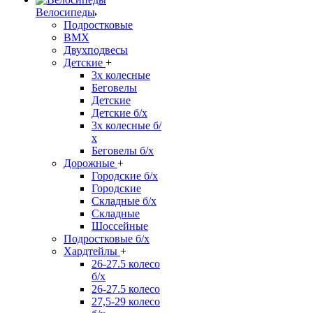
Велосипеды
Подростковые
BMX
Двухподвесы
Детские
+
3х колесные
Беговелы
Детские
Детские б/х
3х колесные б/
х
Беговелы б/х
Дорожные
+
Городские б/х
Городские
Складные б/х
Складные
Шоссейные
Подростковые б/х
Хардтейлы
+
26-27.5 колесо
б/х
26-27.5 колесо
27,5-29 колесо