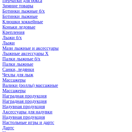
Перчатки для бокса
Зимние товары
Ботинки лыжные б/х
Ботинки лыжные
Клюшки хоккейные
Коньки ледовые
Крепления
Лыжи б/х
Лыжи
Мази лыжные и аксессуары
Лыжные аксессуары Х
Палки лыжные б/х
Палки лыжные
Санки, ледянки
Чехлы для лыж
Массажеры
Валики (роллы) массажные
Массажеры
Наградная продукция
Наградная продукция
Надувная продукция
Аксессуары для надувки
Надувная продукция
Настольные игры и дартс
Дартс