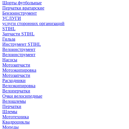
Шорты футбольные
Перчатки вратарские
Бензоинструмент
УСЛУГИ
услуги сторонних организаций
STIHL
Запчасти STIHL
Гильза
Инструмент STIHL
Велоинструмент
Велоинструмент
Насосы
Мотозапчасти
Мотоэкипировка
Мотозапчасти
Расходники
Велоэкипировка
Велоперчатки
Очки велосипедные
Велошлемы
Перчатки
Шлемы
Мототехника
Квадроциклы
Мопеды