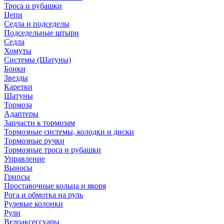
Троса и рубашки
Цепи
Седла и подседелы
Подседельные штыри
Седла
Хомуты
Системы (Шатуны)
Бонки
Звезды
Каретки
Шатуны
Тормоза
Адаптеры
Запчасти к тормозам
Тормозные системы, колодки и диски
Тормозные ручки
Тормозные троса и рубашки
Управление
Выносы
Грипсы
Проставочные кольца и якоря
Рога и обмотка на руль
Рулевые колонки
Рули
Велоаксессуары