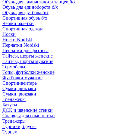
Обувь для гимнастики и танцев б/х
Обувь для единоборств б/х
Обувь для футбола б/х
Спортивная обувь б/х
Чешки балетки
Спортивная одежда
Носки
Носки Nordski
Перчатки Nordski
Перчатки для фитнеса
Тайтсы, шорты женские
Тайтсы, шорты мужские
Термобелье
Топы, футболки женские
Футболки мужские
Спортинвентарь
Сумки, рюкзаки
Сумки, рюкзаки
Тренажеры
Батуты
ДСК и шведские стенки
Снаряды для гимнастики
Тренажеры
Турники, брусья
Туризм