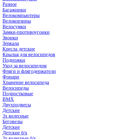
Разное
Багажники
Велокомпьютеры
Велокорзины
Велосумки
Замки-противоугонки
Звонки
Зеркала
Кресла детские
Крылья для велосипедов
Подножки
Уход за велосипедом
Фляги и флягодержатели
Фонари
Хранение велосипеда
Велосипеды
Подростковые
BMX
Двухподвесы
Детские
3х колесные
Беговелы
Детские
Детские б/х
3х колесные б/х