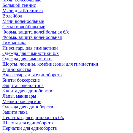
Большой теннис
Мячи для б/тенниса
Волейбол
Мячи волейбольные
Сетки волейбольные
Форма, защита волейбольная б/х
Форма, защита волейбольная
Гимнастика
Инвентарь для гимнастики
Одежда для гимнастики б/х
Одежда для гимнастики
Шорты, лосины, комбинезоны для гимнастики
Единоборства
Аксессуары для единоборств
Бинты боксерские
Защита голеностопа
Защита для единоборств
Лапы, макивары
Мешки боксерские
Одежда для единоборств
Защита паха
Перчатки для единоборств б/х
Шлемы для единоборств
Перчатки для единоборств