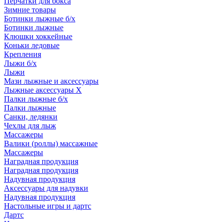
Перчатки для бокса
Зимние товары
Ботинки лыжные б/х
Ботинки лыжные
Клюшки хоккейные
Коньки ледовые
Крепления
Лыжи б/х
Лыжи
Мази лыжные и аксессуары
Лыжные аксессуары Х
Палки лыжные б/х
Палки лыжные
Санки, ледянки
Чехлы для лыж
Массажеры
Валики (роллы) массажные
Массажеры
Наградная продукция
Наградная продукция
Надувная продукция
Аксессуары для надувки
Надувная продукция
Настольные игры и дартс
Дартс