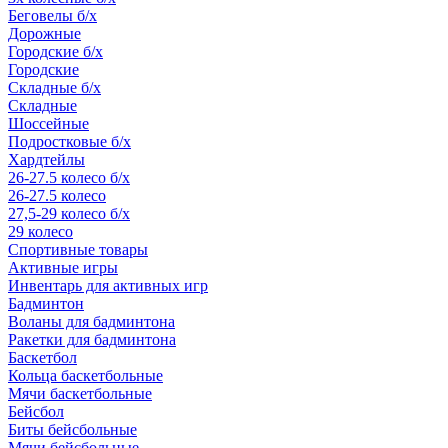
Беговелы б/х
Дорожные
Городские б/х
Городские
Складные б/х
Складные
Шоссейные
Подростковые б/х
Хардтейлы
26-27.5 колесо б/х
26-27.5 колесо
27,5-29 колесо б/х
29 колесо
Спортивные товары
Активные игры
Инвентарь для активных игр
Бадминтон
Воланы для бадминтона
Ракетки для бадминтона
Баскетбол
Кольца баскетбольные
Мячи баскетбольные
Бейсбол
Биты бейсбольные
Мячи бейсбольные