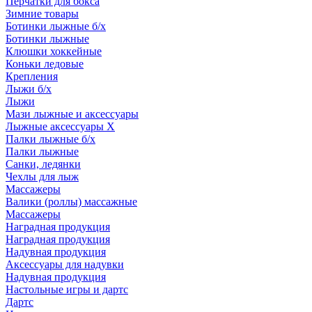
Перчатки для бокса
Зимние товары
Ботинки лыжные б/х
Ботинки лыжные
Клюшки хоккейные
Коньки ледовые
Крепления
Лыжи б/х
Лыжи
Мази лыжные и аксессуары
Лыжные аксессуары Х
Палки лыжные б/х
Палки лыжные
Санки, ледянки
Чехлы для лыж
Массажеры
Валики (роллы) массажные
Массажеры
Наградная продукция
Наградная продукция
Надувная продукция
Аксессуары для надувки
Надувная продукция
Настольные игры и дартс
Дартс