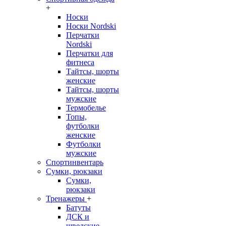
+
Носки
Носки Nordski
Перчатки
Nordski
Перчатки для
фитнеса
Тайтсы, шорты
женские
Тайтсы, шорты
мужские
Термобелье
Топы,
футболки
женские
Футболки
мужские
Спортинвентарь
Сумки, рюкзаки
Сумки,
рюкзаки
Тренажеры
+
Батуты
ДСК и
шведские