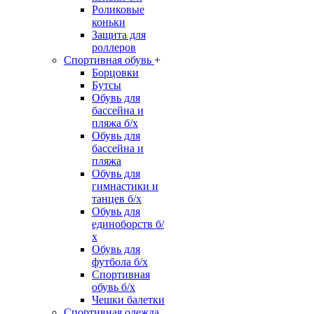
Роликовые
коньки
Защита для
роллеров
Спортивная обувь
+
Борцовки
Бутсы
Обувь для
бассейна и
пляжа б/х
Обувь для
бассейна и
пляжа
Обувь для
гимнастики и
танцев б/х
Обувь для
единоборств б/
х
Обувь для
футбола б/х
Спортивная
обувь б/х
Чешки балетки
Спортивная одежда