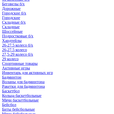
Беговелы б/х
Дорожные
Городские б/х
Городские
Складные б/х
Складные
Шоссейные
Подростковые б/х
Хардтейлы
26-27.5 колесо б/х
26-27.5 колесо
27,5-29 колесо б/х
29 колесо
Спортивные товары
Активные игры
Инвентарь для активных игр
Бадминтон
Воланы для бадминтона
Ракетки для бадминтона
Баскетбол
Кольца баскетбольные
Мячи баскетбольные
Бейсбол
Биты бейсбольные
Мячи бейсбольные