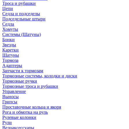
Троса и рубашки
Цепи
Седла и подседелы
Подседельные штыри
Седла
Хомуты
Системы (Шатуны)
Бонки
Звезды
Каретки
Шатуны
Тормоза
Адаптеры
Запчасти к тормозам
Тормозные системы, колодки и диски
Тормозные ручки
Тормозные троса и рубашки
Управление
Выносы
Грипсы
Проставочные кольца и якоря
Рога и обмотка на руль
Рулевые колонки
Рули
Велоаксессуары