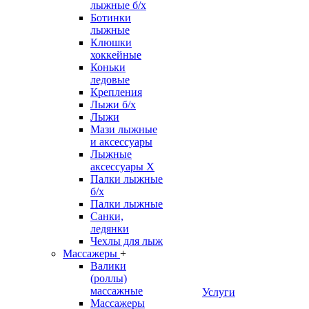
лыжные б/х
Ботинки
лыжные
Клюшки
хоккейные
Коньки
ледовые
Крепления
Лыжи б/х
Лыжи
Мази лыжные
и аксессуары
Лыжные
аксессуары Х
Палки лыжные
б/х
Палки лыжные
Санки,
ледянки
Чехлы для лыж
Массажеры
+
Валики
(роллы)
массажные
Услуги
Массажеры