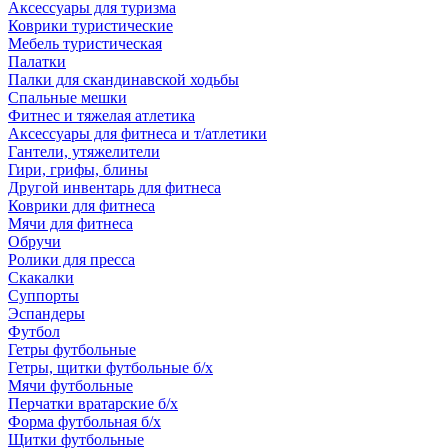
Аксессуары для туризма
Коврики туристические
Мебель туристическая
Палатки
Палки для скандинавской ходьбы
Спальные мешки
Фитнес и тяжелая атлетика
Аксессуары для фитнеса и т/атлетики
Гантели, утяжелители
Гири, грифы, блины
Другой инвентарь для фитнеса
Коврики для фитнеса
Мячи для фитнеса
Обручи
Ролики для пресса
Скакалки
Суппорты
Эспандеры
Футбол
Гетры футбольные
Гетры, щитки футбольные б/х
Мячи футбольные
Перчатки вратарские б/х
Форма футбольная б/х
Щитки футбольные