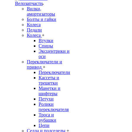
Велозапчасти
Вилки,
амортизаторы
Болты и гайки
Колеса
Педали
Колеса
+
Втулки
Спицы
Эксцентрики и
оси
Переключатели и
привод
+
Переключатели
Кассеты и
трещетки
Манетки и
шифтеры
Петухи
Ролики
переключателя
Троса и
рубашки
Цепи
Седла и подседелы
+