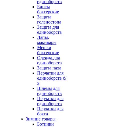
единоборств
Бинты
боксерские
Защита
голеностопа
Защита для
единоборств
Лапы,
макивары
Мешки
боксерские
Одежда для
единоборств
Защита паха
Перчатки для
единоборств б/
х
Шлемы для
единоборств
Перчатки для
единоборств
Перчатки для
бокса
Зимние товары
+
Ботинки