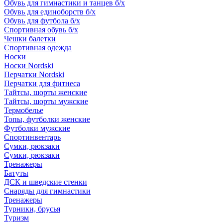
Обувь для гимнастики и танцев б/х
Обувь для единоборств б/х
Обувь для футбола б/х
Спортивная обувь б/х
Чешки балетки
Спортивная одежда
Носки
Носки Nordski
Перчатки Nordski
Перчатки для фитнеса
Тайтсы, шорты женские
Тайтсы, шорты мужские
Термобелье
Топы, футболки женские
Футболки мужские
Спортинвентарь
Сумки, рюкзаки
Сумки, рюкзаки
Тренажеры
Батуты
ДСК и шведские стенки
Снаряды для гимнастики
Тренажеры
Турники, брусья
Туризм