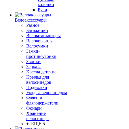
колонки
Рули
Велоаксессуары
Разное
Багажники
Велокомпьютеры
Велокорзины
Велосумки
Замки-
противоугонки
Звонки
Зеркала
Кресла детские
Крылья для
велосипедов
Подножки
Уход за велосипедом
Фляги и
флягодержатели
Фонари
Хранение
велосипеда
+ ЕЩЕ 5