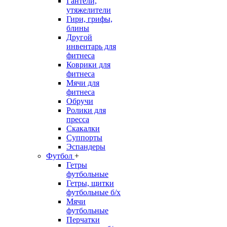
Гантели,
утяжелители
Гири, грифы,
блины
Другой
инвентарь для
фитнеса
Коврики для
фитнеса
Мячи для
фитнеса
Обручи
Ролики для
пресса
Скакалки
Суппорты
Эспандеры
Футбол
+
Гетры
футбольные
Гетры, щитки
футбольные б/х
Мячи
футбольные
Перчатки