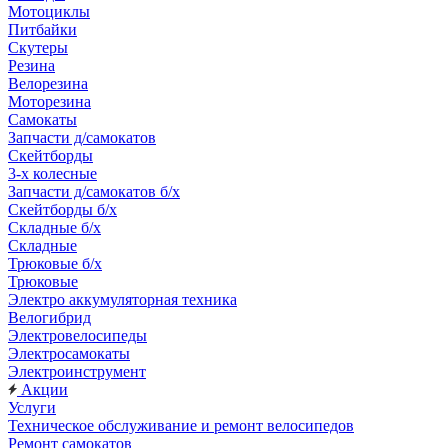
Мотоциклы
Питбайки
Скутеры
Резина
Велорезина
Моторезина
Самокаты
Запчасти д/самокатов
Скейтборды
3-х колесные
Запчасти д/самокатов б/х
Скейтборды б/х
Складные б/х
Складные
Трюковые б/х
Трюковые
Электро аккумуляторная техника
Велогибрид
Электровелосипеды
Электросамокаты
Электроинструмент
Акции
Услуги
Техническое обслуживание и ремонт велосипедов
Ремонт самокатов