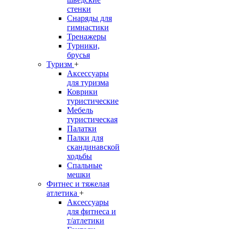
стенки
Снаряды для
гимнастики
Тренажеры
Турники,
брусья
Туризм
+
Аксессуары
для туризма
Коврики
туристические
Мебель
туристическая
Палатки
Палки для
скандинавской
ходьбы
Спальные
мешки
Фитнес и тяжелая
атлетика
+
Аксессуары
для фитнеса и
т/атлетики