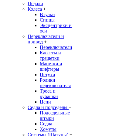
Педали
Колеса
+
Втулки
Спицы
Эксцентрики и
оси
Переключатели и
привод
+
Переключатели
Кассеты и
трещетки
Манетки и
шифтеры
Петухи
Ролики
переключателя
Троса и
рубашки
Цепи
Седла и подседелы
+
Подседельные
штыри
Седла
Хомуты
Системы (Шатуны)
+