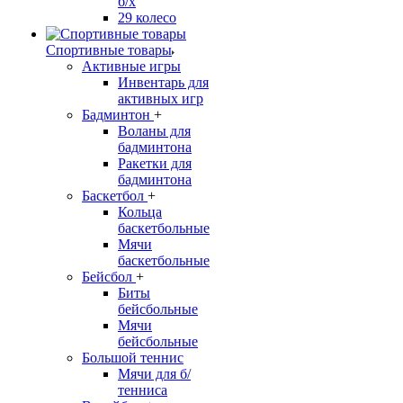
б/х
29 колесо
Спортивные товары
Активные игры
Инвентарь для
активных игр
Бадминтон
+
Воланы для
бадминтона
Ракетки для
бадминтона
Баскетбол
+
Кольца
баскетбольные
Мячи
баскетбольные
Бейсбол
+
Биты
бейсбольные
Мячи
бейсбольные
Большой теннис
Мячи для б/
тенниса