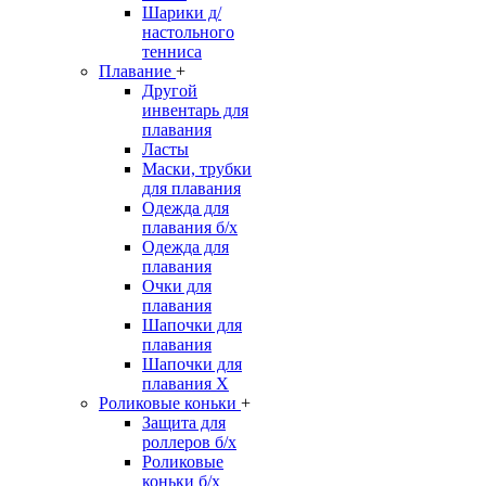
Шарики д/
настольного
тенниса
Плавание
+
Другой
инвентарь для
плавания
Ласты
Маски, трубки
для плавания
Одежда для
плавания б/х
Одежда для
плавания
Очки для
плавания
Шапочки для
плавания
Шапочки для
плавания Х
Роликовые коньки
+
Защита для
роллеров б/х
Роликовые
коньки б/х