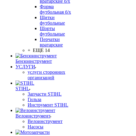
вратарские б/х
Форма
футбольная б/х
Щитки
футбольные
Шорты
футбольные
Перчатки
вратарские
+ ЕЩЕ 14
Бензоинструмент
УСЛУГИ
услуги сторонних
организаций
STIHL
Запчасти STIHL
Гильза
Инструмент STIHL
Велоинструмент
Велоинструмент
Насосы