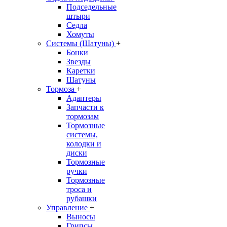
Подседельные
штыри
Седла
Хомуты
Системы (Шатуны)
+
Бонки
Звезды
Каретки
Шатуны
Тормоза
+
Адаптеры
Запчасти к
тормозам
Тормозные
системы,
колодки и
диски
Тормозные
ручки
Тормозные
троса и
рубашки
Управление
+
Выносы
Грипсы