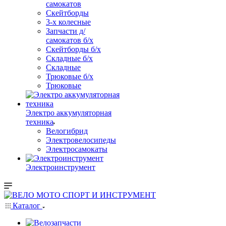
самокатов
Скейтборды
3-х колесные
Запчасти д/
самокатов б/х
Скейтборды б/х
Складные б/х
Складные
Трюковые б/х
Трюковые
Электро аккумуляторная
техника
Велогибрид
Электровелосипеды
Электросамокаты
Электроинструмент
Каталог