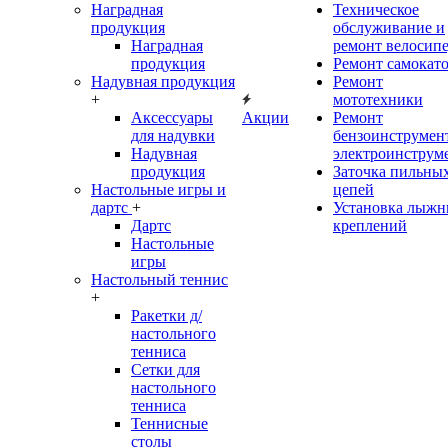
Наградная
Техническое
продукция
обслуживание и
Наградная
ремонт велосип
продукция
Ремонт самокат
Надувная продукция
Ремонт
+
мототехники
Аксессуары
Акции
Ремонт
для надувки
бензоинструмент
Надувная
электроинструм
продукция
Заточка пильны
Настольные игры и
цепей
дартс
+
Установка лыж
Дартс
креплений
Настольные
игры
Настольный теннис
+
Ракетки д/
настольного
тенниса
Сетки для
настольного
тенниса
Теннисные
столы