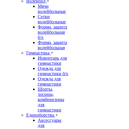
Волейбол
+
Мячи
волейбольные
Сетки
волейбольные
Форма, защита
волейбольная
б/х
Форма, защита
волейбольная
Гимнастика
+
Инвентарь для
гимнастики
Одежда для
гимнастики б/х
Одежда для
гимнастики
Шорты,
лосины,
комбинезоны
для
гимнастики
Единоборства
+
Аксессуары
для