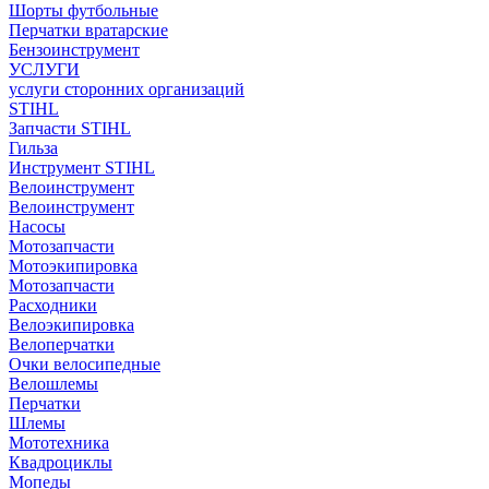
Шорты футбольные
Перчатки вратарские
Бензоинструмент
УСЛУГИ
услуги сторонних организаций
STIHL
Запчасти STIHL
Гильза
Инструмент STIHL
Велоинструмент
Велоинструмент
Насосы
Мотозапчасти
Мотоэкипировка
Мотозапчасти
Расходники
Велоэкипировка
Велоперчатки
Очки велосипедные
Велошлемы
Перчатки
Шлемы
Мототехника
Квадроциклы
Мопеды