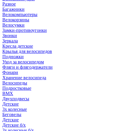
Разное
Багажники
Велокомпьютеры
Велокорзины
Велосумки
Замки-противоугонки
Звонки
Зеркала
Кресла детские
Крылья для велосипедов
Подножки
Уход за велосипедом
Фляги и флягодержатели
Фонари
Хранение велосипеда
Велосипеды
Подростковые
BMX
Двухподвесы
Детские
3х колесные
Беговелы
Детские
Детские б/х
3х колесные б/х