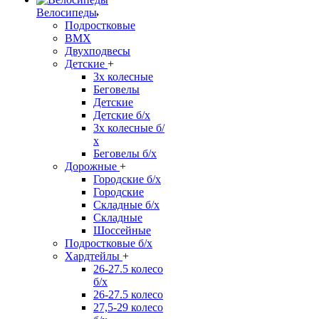
Велосипеды
Подростковые
BMX
Двухподвесы
Детские
+
3х колесные
Беговелы
Детские
Детские б/х
3х колесные б/
х
Беговелы б/х
Дорожные
+
Городские б/х
Городские
Складные б/х
Складные
Шоссейные
Подростковые б/х
Хардтейлы
+
26-27.5 колесо
б/х
26-27.5 колесо
27,5-29 колесо