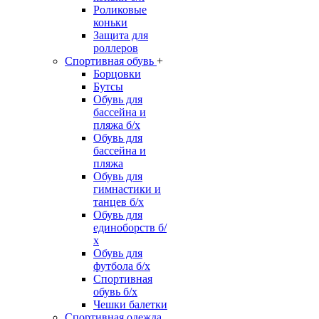
Роликовые
коньки
Защита для
роллеров
Спортивная обувь
+
Борцовки
Бутсы
Обувь для
бассейна и
пляжа б/х
Обувь для
бассейна и
пляжа
Обувь для
гимнастики и
танцев б/х
Обувь для
единоборств б/
х
Обувь для
футбола б/х
Спортивная
обувь б/х
Чешки балетки
Спортивная одежда