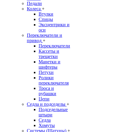
Педали
Колеса
+
Втулки
Спицы
Эксцентрики и
оси
Переключатели и
привод
+
Переключатели
Кассеты и
трещетки
Манетки и
шифтеры
Петухи
Ролики
переключателя
Троса и
рубашки
Цепи
Седла и подседелы
+
Подседельные
штыри
Седла
Хомуты
Системы (Шатуны)
+