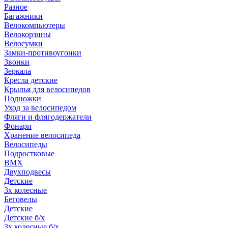
Разное
Багажники
Велокомпьютеры
Велокорзины
Велосумки
Замки-противоугонки
Звонки
Зеркала
Кресла детские
Крылья для велосипедов
Подножки
Уход за велосипедом
Фляги и флягодержатели
Фонари
Хранение велосипеда
Велосипеды
Подростковые
BMX
Двухподвесы
Детские
3х колесные
Беговелы
Детские
Детские б/х
3х колесные б/х