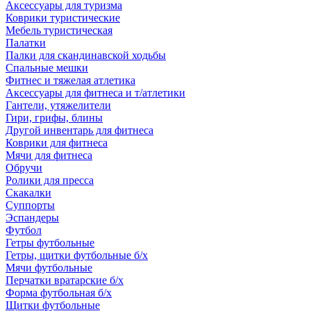
Аксессуары для туризма
Коврики туристические
Мебель туристическая
Палатки
Палки для скандинавской ходьбы
Спальные мешки
Фитнес и тяжелая атлетика
Аксессуары для фитнеса и т/атлетики
Гантели, утяжелители
Гири, грифы, блины
Другой инвентарь для фитнеса
Коврики для фитнеса
Мячи для фитнеса
Обручи
Ролики для пресса
Скакалки
Суппорты
Эспандеры
Футбол
Гетры футбольные
Гетры, щитки футбольные б/х
Мячи футбольные
Перчатки вратарские б/х
Форма футбольная б/х
Щитки футбольные