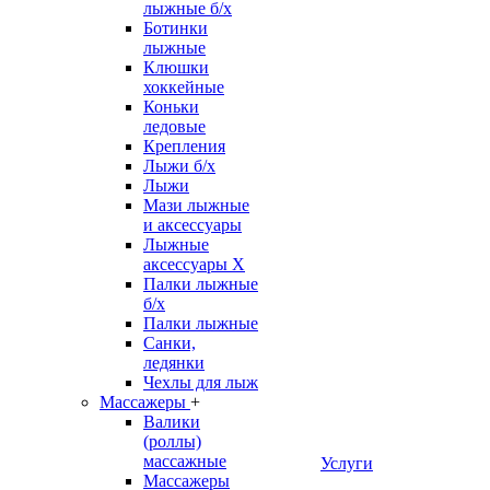
лыжные б/х
Ботинки
лыжные
Клюшки
хоккейные
Коньки
ледовые
Крепления
Лыжи б/х
Лыжи
Мази лыжные
и аксессуары
Лыжные
аксессуары Х
Палки лыжные
б/х
Палки лыжные
Санки,
ледянки
Чехлы для лыж
Массажеры
+
Валики
(роллы)
массажные
Услуги
Массажеры