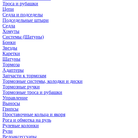
Троса и рубашки
Цепи
Седла и подседелы
Подседельные штыри
Седла
Хомуты
Системы (Шатуны)
Бонки
Звезды
Каретки
Шатуны
Тормоза
Адаптеры
Запчасти к тормозам
Тормозные системы, колодки и диски
Тормозные ручки
Тормозные троса и рубашки
Управление
Выносы
Грипсы
Проставочные кольца и якоря
Рога и обмотка на руль
Рулевые колонки
Рули
Велоаксессуары