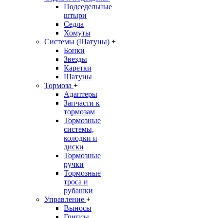
Подседельные
штыри
Седла
Хомуты
Системы (Шатуны)
+
Бонки
Звезды
Каретки
Шатуны
Тормоза
+
Адаптеры
Запчасти к
тормозам
Тормозные
системы,
колодки и
диски
Тормозные
ручки
Тормозные
троса и
рубашки
Управление
+
Выносы
Грипсы