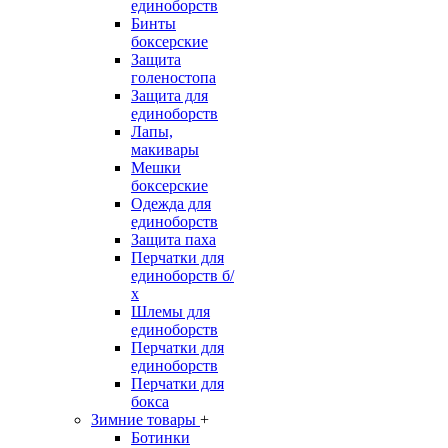
единоборств
Бинты
боксерские
Защита
голеностопа
Защита для
единоборств
Лапы,
макивары
Мешки
боксерские
Одежда для
единоборств
Защита паха
Перчатки для
единоборств б/
х
Шлемы для
единоборств
Перчатки для
единоборств
Перчатки для
бокса
Зимние товары
+
Ботинки