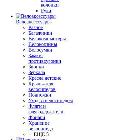
колонки
Рули
Велоаксессуары
Разное
Багажники
Велокомпьютеры
Велокорзины
Велосумки
Замки-
противоугонки
Звонки
Зеркала
Кресла детские
Крылья для
велосипедов
Подножки
Уход за велосипедом
Фляги и
флягодержатели
Фонари
Хранение
велосипеда
+ ЕЩЕ 5