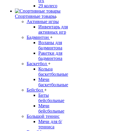
б/х
29 колесо
Спортивные товары
Активные игры
Инвентарь для
активных игр
Бадминтон
+
Воланы для
бадминтона
Ракетки для
бадминтона
Баскетбол
+
Кольца
баскетбольные
Мячи
баскетбольные
Бейсбол
+
Биты
бейсбольные
Мячи
бейсбольные
Большой теннис
Мячи для б/
тенниса