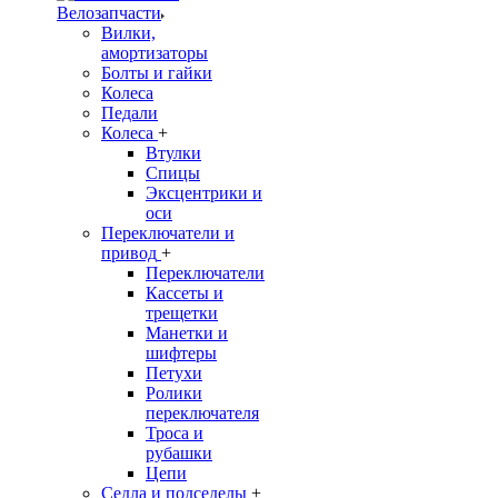
Велозапчасти
Вилки,
амортизаторы
Болты и гайки
Колеса
Педали
Колеса
+
Втулки
Спицы
Эксцентрики и
оси
Переключатели и
привод
+
Переключатели
Кассеты и
трещетки
Манетки и
шифтеры
Петухи
Ролики
переключателя
Троса и
рубашки
Цепи
Седла и подседелы
+