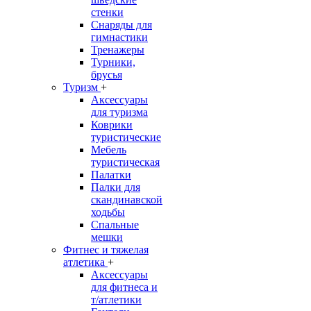
стенки
Снаряды для
гимнастики
Тренажеры
Турники,
брусья
Туризм
+
Аксессуары
для туризма
Коврики
туристические
Мебель
туристическая
Палатки
Палки для
скандинавской
ходьбы
Спальные
мешки
Фитнес и тяжелая
атлетика
+
Аксессуары
для фитнеса и
т/атлетики