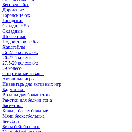
Беговелы б/х
Дорожные
Городские б/х
Городские
Складные б/х
Складные
Шоссейные
Подростковые б/х
Хардтейлы
26-27.5 колесо б/х
26-27.5 колесо
27,5-29 колесо б/х
29 колесо
Спортивные товары
Активные игры
Инвентарь для активных игр
Бадминтон
Воланы для бадминтона
Ракетки для бадминтона
Баскетбол
Кольца баскетбольные
Мячи баскетбольные
Бейсбол
Биты бейсбольные
Мячи бейсбольные