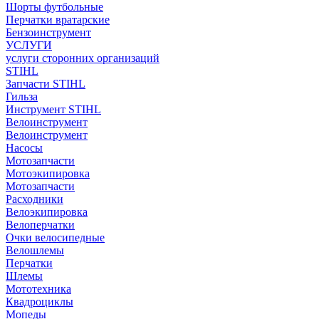
Шорты футбольные
Перчатки вратарские
Бензоинструмент
УСЛУГИ
услуги сторонних организаций
STIHL
Запчасти STIHL
Гильза
Инструмент STIHL
Велоинструмент
Велоинструмент
Насосы
Мотозапчасти
Мотоэкипировка
Мотозапчасти
Расходники
Велоэкипировка
Велоперчатки
Очки велосипедные
Велошлемы
Перчатки
Шлемы
Мототехника
Квадроциклы
Мопеды