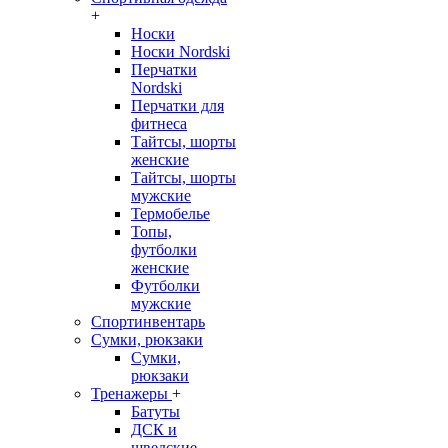
+
Носки
Носки Nordski
Перчатки
Nordski
Перчатки для
фитнеса
Тайтсы, шорты
женские
Тайтсы, шорты
мужские
Термобелье
Топы,
футболки
женские
Футболки
мужские
Спортинвентарь
Сумки, рюкзаки
Сумки,
рюкзаки
Тренажеры
+
Батуты
ДСК и
шведские