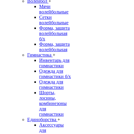
Волейбол
+
Мячи
волейбольные
Сетки
волейбольные
Форма, защита
волейбольная
б/х
Форма, защита
волейбольная
Гимнастика
+
Инвентарь для
гимнастики
Одежда для
гимнастики б/х
Одежда для
гимнастики
Шорты,
лосины,
комбинезоны
для
гимнастики
Единоборства
+
Аксессуары
для