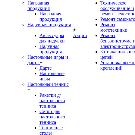
Наградная
Техническое
продукция
обслуживание и
Наградная
ремонт велосип
продукция
Ремонт самокат
Надувная продукция
Ремонт
+
мототехники
Аксессуары
Акции
Ремонт
для надувки
бензоинструмент
Надувная
электроинструм
продукция
Заточка пильны
Настольные игры и
цепей
дартс
+
Установка лыж
Дартс
креплений
Настольные
игры
Настольный теннис
+
Ракетки д/
настольного
тенниса
Сетки для
настольного
тенниса
Теннисные
столы