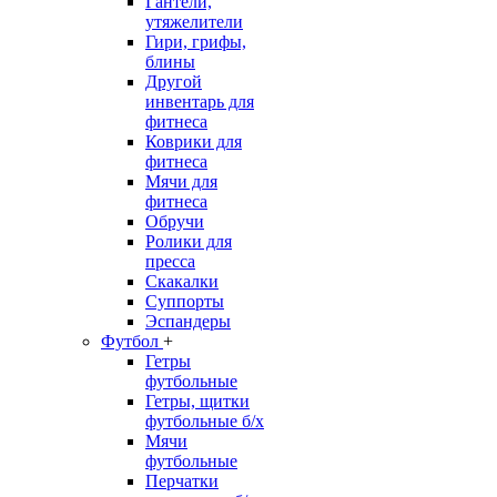
Гантели,
утяжелители
Гири, грифы,
блины
Другой
инвентарь для
фитнеса
Коврики для
фитнеса
Мячи для
фитнеса
Обручи
Ролики для
пресса
Скакалки
Суппорты
Эспандеры
Футбол
+
Гетры
футбольные
Гетры, щитки
футбольные б/х
Мячи
футбольные
Перчатки