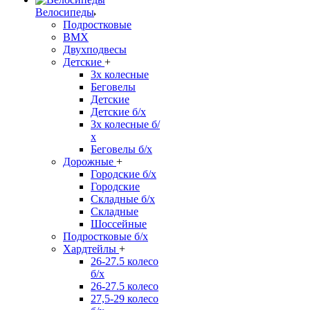
Велосипеды
Подростковые
BMX
Двухподвесы
Детские
+
3х колесные
Беговелы
Детские
Детские б/х
3х колесные б/
х
Беговелы б/х
Дорожные
+
Городские б/х
Городские
Складные б/х
Складные
Шоссейные
Подростковые б/х
Хардтейлы
+
26-27.5 колесо
б/х
26-27.5 колесо
27,5-29 колесо