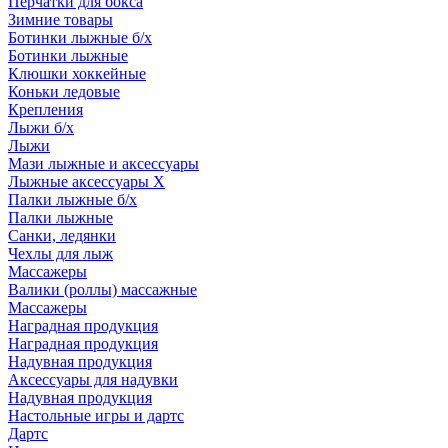
Перчатки для бокса
Зимние товары
Ботинки лыжные б/х
Ботинки лыжные
Клюшки хоккейные
Коньки ледовые
Крепления
Лыжи б/х
Лыжи
Мази лыжные и аксессуары
Лыжные аксессуары Х
Палки лыжные б/х
Палки лыжные
Санки, ледянки
Чехлы для лыж
Массажеры
Валики (роллы) массажные
Массажеры
Наградная продукция
Наградная продукция
Надувная продукция
Аксессуары для надувки
Надувная продукция
Настольные игры и дартс
Дартс