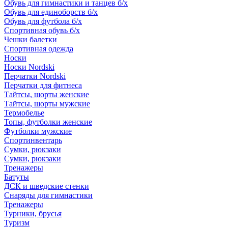
Обувь для гимнастики и танцев б/х
Обувь для единоборств б/х
Обувь для футбола б/х
Спортивная обувь б/х
Чешки балетки
Спортивная одежда
Носки
Носки Nordski
Перчатки Nordski
Перчатки для фитнеса
Тайтсы, шорты женские
Тайтсы, шорты мужские
Термобелье
Топы, футболки женские
Футболки мужские
Спортинвентарь
Сумки, рюкзаки
Сумки, рюкзаки
Тренажеры
Батуты
ДСК и шведские стенки
Снаряды для гимнастики
Тренажеры
Турники, брусья
Туризм