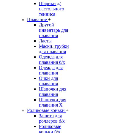
Шарики д/
настольного
тенниса
Плавание
+
Другой
инвентарь для
плавания
Ласты
Маски, трубки
для плавания
Одежда для
плавания б/х
Одежда для
плавания
Очки для
плавания
Шапочки для
плавания
Шапочки для
плавания Х
Роликовые коньки
+
Защита для
роллеров б/х
Роликовые
коньки б/х