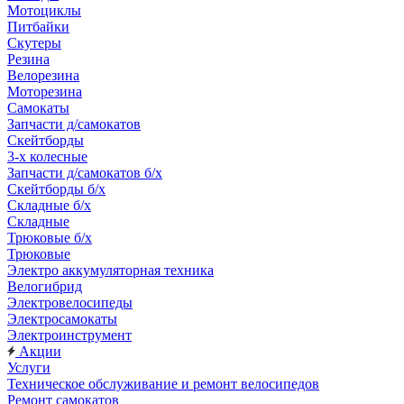
Мотоциклы
Питбайки
Скутеры
Резина
Велорезина
Моторезина
Самокаты
Запчасти д/самокатов
Скейтборды
3-х колесные
Запчасти д/самокатов б/х
Скейтборды б/х
Складные б/х
Складные
Трюковые б/х
Трюковые
Электро аккумуляторная техника
Велогибрид
Электровелосипеды
Электросамокаты
Электроинструмент
Акции
Услуги
Техническое обслуживание и ремонт велосипедов
Ремонт самокатов