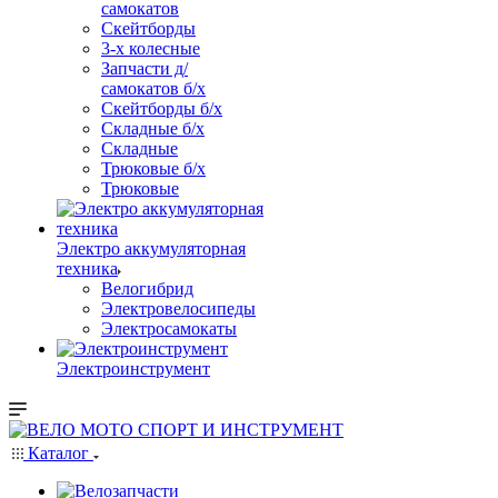
самокатов
Скейтборды
3-х колесные
Запчасти д/
самокатов б/х
Скейтборды б/х
Складные б/х
Складные
Трюковые б/х
Трюковые
Электро аккумуляторная
техника
Велогибрид
Электровелосипеды
Электросамокаты
Электроинструмент
Каталог