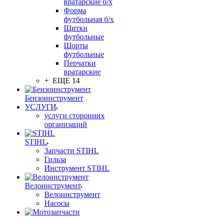
вратарские б/х
Форма
футбольная б/х
Щитки
футбольные
Шорты
футбольные
Перчатки
вратарские
+ ЕЩЕ 14
Бензоинструмент
УСЛУГИ
услуги сторонних
организаций
STIHL
Запчасти STIHL
Гильза
Инструмент STIHL
Велоинструмент
Велоинструмент
Насосы