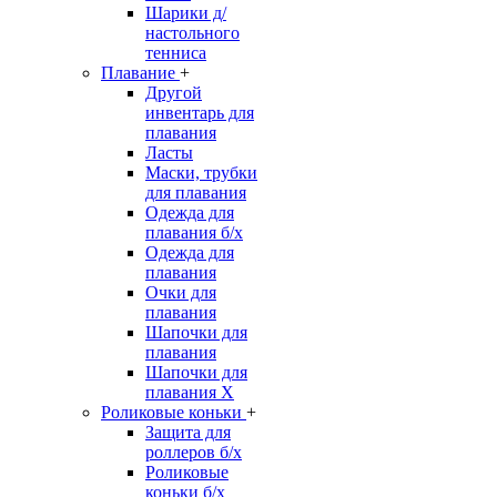
Шарики д/
настольного
тенниса
Плавание
+
Другой
инвентарь для
плавания
Ласты
Маски, трубки
для плавания
Одежда для
плавания б/х
Одежда для
плавания
Очки для
плавания
Шапочки для
плавания
Шапочки для
плавания Х
Роликовые коньки
+
Защита для
роллеров б/х
Роликовые
коньки б/х