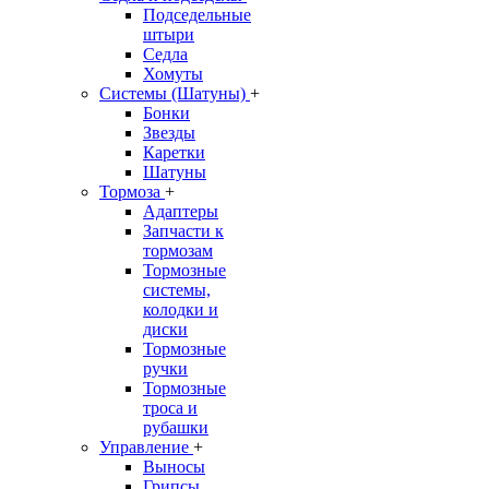
Подседельные
штыри
Седла
Хомуты
Системы (Шатуны)
+
Бонки
Звезды
Каретки
Шатуны
Тормоза
+
Адаптеры
Запчасти к
тормозам
Тормозные
системы,
колодки и
диски
Тормозные
ручки
Тормозные
троса и
рубашки
Управление
+
Выносы
Грипсы