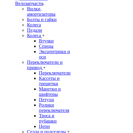
Велозапчасти
Вилки,
амортизаторы
Болты и гайки
Колеса
Педали
Колеса
+
Втулки
Спицы
Эксцентрики и
оси
Переключатели и
привод
+
Переключатели
Кассеты и
трещетки
Манетки и
шифтеры
Петухи
Ролики
переключателя
Троса и
рубашки
Цепи
Седла и подседелы
+