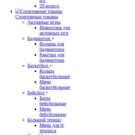
б/х
29 колесо
Спортивные товары
Активные игры
Инвентарь для
активных игр
Бадминтон
+
Воланы для
бадминтона
Ракетки для
бадминтона
Баскетбол
+
Кольца
баскетбольные
Мячи
баскетбольные
Бейсбол
+
Биты
бейсбольные
Мячи
бейсбольные
Большой теннис
Мячи для б/
тенниса