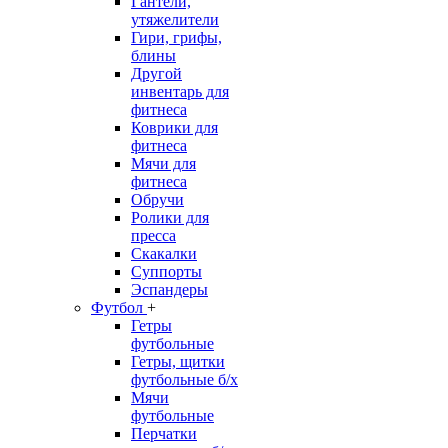
Гантели,
утяжелители
Гири, грифы,
блины
Другой
инвентарь для
фитнеса
Коврики для
фитнеса
Мячи для
фитнеса
Обручи
Ролики для
пресса
Скакалки
Суппорты
Эспандеры
Футбол
+
Гетры
футбольные
Гетры, щитки
футбольные б/х
Мячи
футбольные
Перчатки