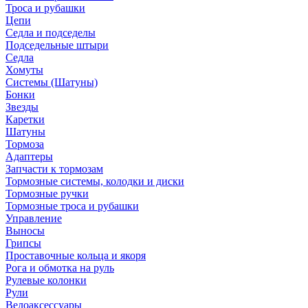
Троса и рубашки
Цепи
Седла и подседелы
Подседельные штыри
Седла
Хомуты
Системы (Шатуны)
Бонки
Звезды
Каретки
Шатуны
Тормоза
Адаптеры
Запчасти к тормозам
Тормозные системы, колодки и диски
Тормозные ручки
Тормозные троса и рубашки
Управление
Выносы
Грипсы
Проставочные кольца и якоря
Рога и обмотка на руль
Рулевые колонки
Рули
Велоаксессуары