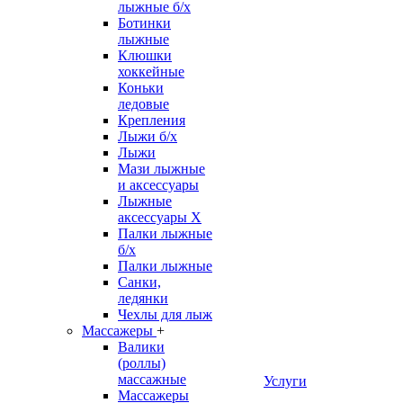
лыжные б/х
Ботинки
лыжные
Клюшки
хоккейные
Коньки
ледовые
Крепления
Лыжи б/х
Лыжи
Мази лыжные
и аксессуары
Лыжные
аксессуары Х
Палки лыжные
б/х
Палки лыжные
Санки,
ледянки
Чехлы для лыж
Массажеры
+
Валики
(роллы)
массажные
Услуги
Массажеры