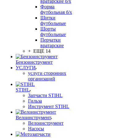
вратарские б/х
Форма
футбольная б/х
Щитки
футбольные
Шорты
футбольные
Перчатки
вратарские
+ ЕЩЕ 14
Бензоинструмент
УСЛУГИ
услуги сторонних
организаций
STIHL
Запчасти STIHL
Гильза
Инструмент STIHL
Велоинструмент
Велоинструмент
Насосы