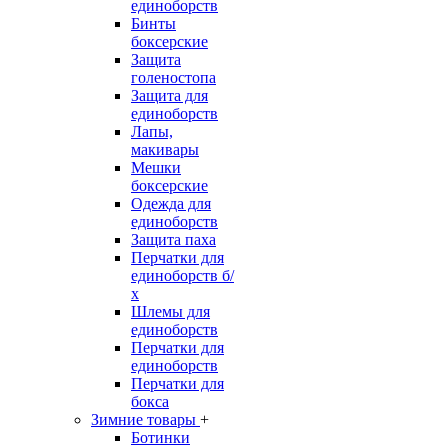
единоборств
Бинты
боксерские
Защита
голеностопа
Защита для
единоборств
Лапы,
макивары
Мешки
боксерские
Одежда для
единоборств
Защита паха
Перчатки для
единоборств б/
х
Шлемы для
единоборств
Перчатки для
единоборств
Перчатки для
бокса
Зимние товары
+
Ботинки