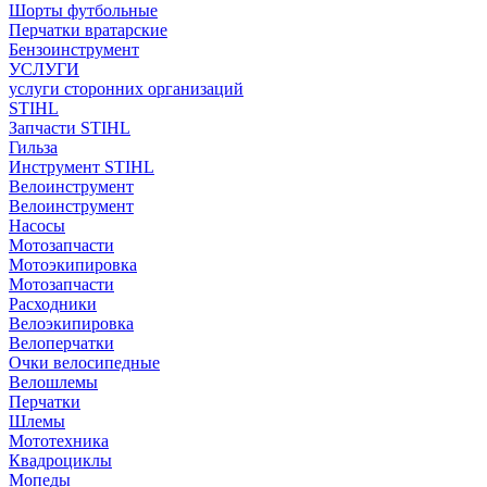
Шорты футбольные
Перчатки вратарские
Бензоинструмент
УСЛУГИ
услуги сторонних организаций
STIHL
Запчасти STIHL
Гильза
Инструмент STIHL
Велоинструмент
Велоинструмент
Насосы
Мотозапчасти
Мотоэкипировка
Мотозапчасти
Расходники
Велоэкипировка
Велоперчатки
Очки велосипедные
Велошлемы
Перчатки
Шлемы
Мототехника
Квадроциклы
Мопеды