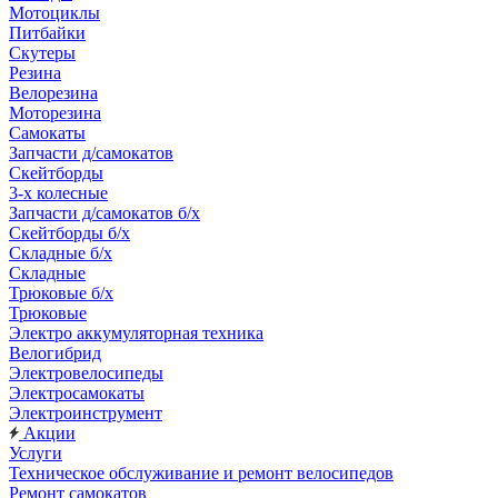
Мотоциклы
Питбайки
Скутеры
Резина
Велорезина
Моторезина
Самокаты
Запчасти д/самокатов
Скейтборды
3-х колесные
Запчасти д/самокатов б/х
Скейтборды б/х
Складные б/х
Складные
Трюковые б/х
Трюковые
Электро аккумуляторная техника
Велогибрид
Электровелосипеды
Электросамокаты
Электроинструмент
Акции
Услуги
Техническое обслуживание и ремонт велосипедов
Ремонт самокатов