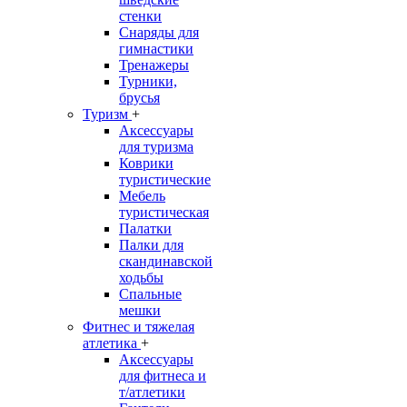
стенки
Снаряды для
гимнастики
Тренажеры
Турники,
брусья
Туризм
+
Аксессуары
для туризма
Коврики
туристические
Мебель
туристическая
Палатки
Палки для
скандинавской
ходьбы
Спальные
мешки
Фитнес и тяжелая
атлетика
+
Аксессуары
для фитнеса и
т/атлетики