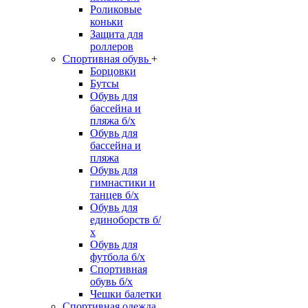
Роликовые
коньки
Защита для
роллеров
Спортивная обувь
+
Борцовки
Бутсы
Обувь для
бассейна и
пляжа б/х
Обувь для
бассейна и
пляжа
Обувь для
гимнастики и
танцев б/х
Обувь для
единоборств б/
х
Обувь для
футбола б/х
Спортивная
обувь б/х
Чешки балетки
Спортивная одежда