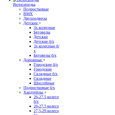
Велосипеды
Подростковые
BMX
Двухподвесы
Детские
+
3х колесные
Беговелы
Детские
Детские б/х
3х колесные б/
х
Беговелы б/х
Дорожные
+
Городские б/х
Городские
Складные б/х
Складные
Шоссейные
Подростковые б/х
Хардтейлы
+
26-27.5 колесо
б/х
26-27.5 колесо
27,5-29 колесо