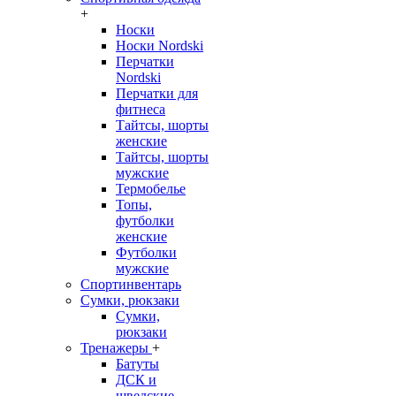
+
Носки
Носки Nordski
Перчатки
Nordski
Перчатки для
фитнеса
Тайтсы, шорты
женские
Тайтсы, шорты
мужские
Термобелье
Топы,
футболки
женские
Футболки
мужские
Спортинвентарь
Сумки, рюкзаки
Сумки,
рюкзаки
Тренажеры
+
Батуты
ДСК и
шведские