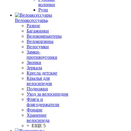
колонки
Рули
Велоаксессуары
Разное
Багажники
Велокомпьютеры
Велокорзины
Велосумки
Замки-
противоугонки
Звонки
Зеркала
Кресла детские
Крылья для
велосипедов
Подножки
Уход за велосипедом
Фляги и
флягодержатели
Фонари
Хранение
велосипеда
+ ЕЩЕ 5