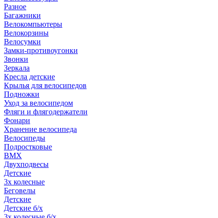
Разное
Багажники
Велокомпьютеры
Велокорзины
Велосумки
Замки-противоугонки
Звонки
Зеркала
Кресла детские
Крылья для велосипедов
Подножки
Уход за велосипедом
Фляги и флягодержатели
Фонари
Хранение велосипеда
Велосипеды
Подростковые
BMX
Двухподвесы
Детские
3х колесные
Беговелы
Детские
Детские б/х
3х колесные б/х