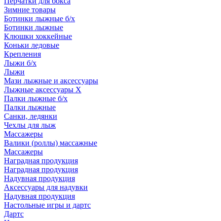
Перчатки для бокса
Зимние товары
Ботинки лыжные б/х
Ботинки лыжные
Клюшки хоккейные
Коньки ледовые
Крепления
Лыжи б/х
Лыжи
Мази лыжные и аксессуары
Лыжные аксессуары Х
Палки лыжные б/х
Палки лыжные
Санки, ледянки
Чехлы для лыж
Массажеры
Валики (роллы) массажные
Массажеры
Наградная продукция
Наградная продукция
Надувная продукция
Аксессуары для надувки
Надувная продукция
Настольные игры и дартс
Дартс