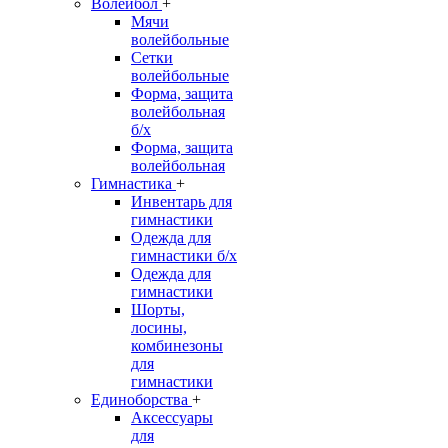
Волейбол
+
Мячи
волейбольные
Сетки
волейбольные
Форма, защита
волейбольная
б/х
Форма, защита
волейбольная
Гимнастика
+
Инвентарь для
гимнастики
Одежда для
гимнастики б/х
Одежда для
гимнастики
Шорты,
лосины,
комбинезоны
для
гимнастики
Единоборства
+
Аксессуары
для