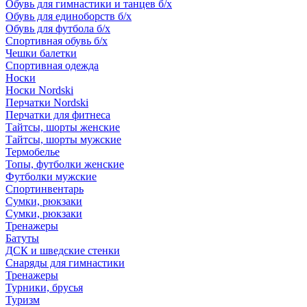
Обувь для гимнастики и танцев б/х
Обувь для единоборств б/х
Обувь для футбола б/х
Спортивная обувь б/х
Чешки балетки
Спортивная одежда
Носки
Носки Nordski
Перчатки Nordski
Перчатки для фитнеса
Тайтсы, шорты женские
Тайтсы, шорты мужские
Термобелье
Топы, футболки женские
Футболки мужские
Спортинвентарь
Сумки, рюкзаки
Сумки, рюкзаки
Тренажеры
Батуты
ДСК и шведские стенки
Снаряды для гимнастики
Тренажеры
Турники, брусья
Туризм