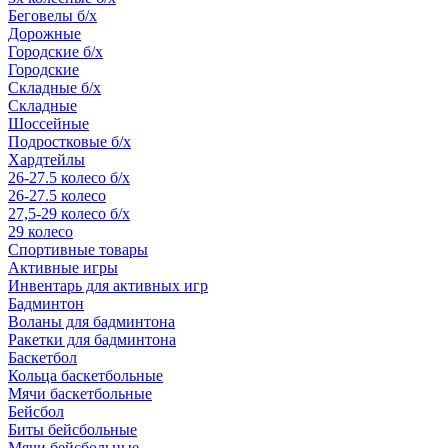
Беговелы б/х
Дорожные
Городские б/х
Городские
Складные б/х
Складные
Шоссейные
Подростковые б/х
Хардтейлы
26-27.5 колесо б/х
26-27.5 колесо
27,5-29 колесо б/х
29 колесо
Спортивные товары
Активные игры
Инвентарь для активных игр
Бадминтон
Воланы для бадминтона
Ракетки для бадминтона
Баскетбол
Кольца баскетбольные
Мячи баскетбольные
Бейсбол
Биты бейсбольные
Мячи бейсбольные