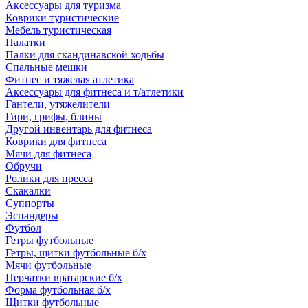
Аксессуары для туризма
Коврики туристические
Мебель туристическая
Палатки
Палки для скандинавской ходьбы
Спальные мешки
Фитнес и тяжелая атлетика
Аксессуары для фитнеса и т/атлетики
Гантели, утяжелители
Гири, грифы, блины
Другой инвентарь для фитнеса
Коврики для фитнеса
Мячи для фитнеса
Обручи
Ролики для пресса
Скакалки
Суппорты
Эспандеры
Футбол
Гетры футбольные
Гетры, щитки футбольные б/х
Мячи футбольные
Перчатки вратарские б/х
Форма футбольная б/х
Щитки футбольные