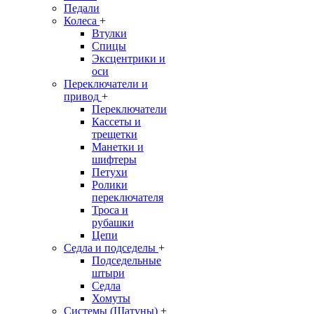
Педали
Колеса
+
Втулки
Спицы
Эксцентрики и
оси
Переключатели и
привод
+
Переключатели
Кассеты и
трещетки
Манетки и
шифтеры
Петухи
Ролики
переключателя
Троса и
рубашки
Цепи
Седла и подседелы
+
Подседельные
штыри
Седла
Хомуты
Системы (Шатуны)
+