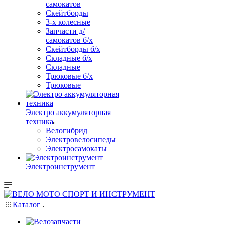
самокатов
Скейтборды
3-х колесные
Запчасти д/
самокатов б/х
Скейтборды б/х
Складные б/х
Складные
Трюковые б/х
Трюковые
Электро аккумуляторная
техника
Велогибрид
Электровелосипеды
Электросамокаты
Электроинструмент
Каталог