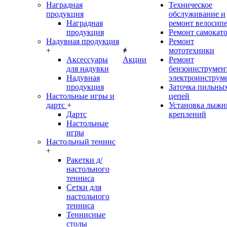
Наградная
Техническое
продукция
обслуживание и
Наградная
ремонт велосип
продукция
Ремонт самокат
Надувная продукция
Ремонт
+
мототехники
Аксессуары
Акции
Ремонт
для надувки
бензоинструмент
Надувная
электроинструм
продукция
Заточка пильны
Настольные игры и
цепей
дартс
+
Установка лыж
Дартс
креплений
Настольные
игры
Настольный теннис
+
Ракетки д/
настольного
тенниса
Сетки для
настольного
тенниса
Теннисные
столы