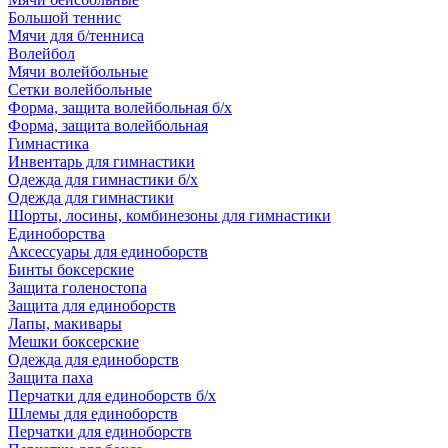
Большой теннис
Мячи для б/тенниса
Волейбол
Мячи волейбольные
Сетки волейбольные
Форма, защита волейбольная б/х
Форма, защита волейбольная
Гимнастика
Инвентарь для гимнастики
Одежда для гимнастики б/х
Одежда для гимнастики
Шорты, лосины, комбинезоны для гимнастики
Единоборства
Аксессуары для единоборств
Бинты боксерские
Защита голеностопа
Защита для единоборств
Лапы, макивары
Мешки боксерские
Одежда для единоборств
Защита паха
Перчатки для единоборств б/х
Шлемы для единоборств
Перчатки для единоборств