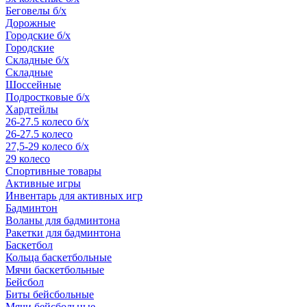
Беговелы б/х
Дорожные
Городские б/х
Городские
Складные б/х
Складные
Шоссейные
Подростковые б/х
Хардтейлы
26-27.5 колесо б/х
26-27.5 колесо
27,5-29 колесо б/х
29 колесо
Спортивные товары
Активные игры
Инвентарь для активных игр
Бадминтон
Воланы для бадминтона
Ракетки для бадминтона
Баскетбол
Кольца баскетбольные
Мячи баскетбольные
Бейсбол
Биты бейсбольные
Мячи бейсбольные