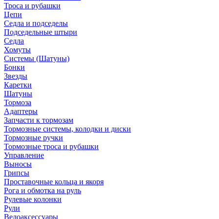
Троса и рубашки
Цепи
Седла и подседелы
Подседельные штыри
Седла
Хомуты
Системы (Шатуны)
Бонки
Звезды
Каретки
Шатуны
Тормоза
Адаптеры
Запчасти к тормозам
Тормозные системы, колодки и диски
Тормозные ручки
Тормозные троса и рубашки
Управление
Выносы
Грипсы
Проставочные кольца и якоря
Рога и обмотка на руль
Рулевые колонки
Рули
Велоаксессуары