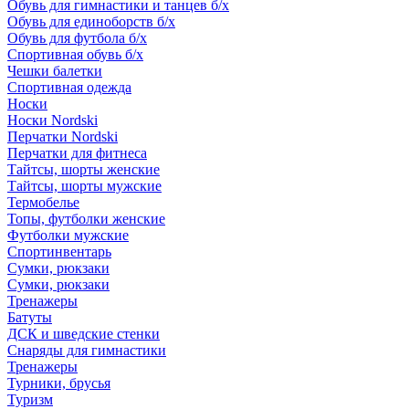
Обувь для гимнастики и танцев б/х
Обувь для единоборств б/х
Обувь для футбола б/х
Спортивная обувь б/х
Чешки балетки
Спортивная одежда
Носки
Носки Nordski
Перчатки Nordski
Перчатки для фитнеса
Тайтсы, шорты женские
Тайтсы, шорты мужские
Термобелье
Топы, футболки женские
Футболки мужские
Спортинвентарь
Сумки, рюкзаки
Сумки, рюкзаки
Тренажеры
Батуты
ДСК и шведские стенки
Снаряды для гимнастики
Тренажеры
Турники, брусья
Туризм