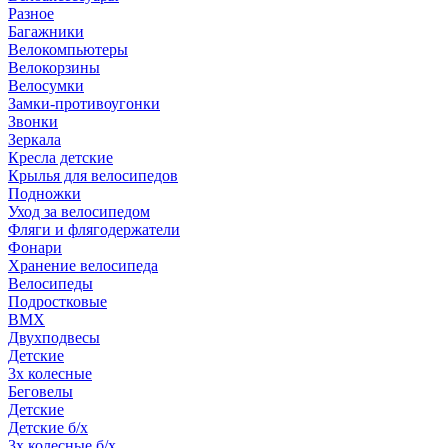
Разное
Багажники
Велокомпьютеры
Велокорзины
Велосумки
Замки-противоугонки
Звонки
Зеркала
Кресла детские
Крылья для велосипедов
Подножки
Уход за велосипедом
Фляги и флягодержатели
Фонари
Хранение велосипеда
Велосипеды
Подростковые
BMX
Двухподвесы
Детские
3х колесные
Беговелы
Детские
Детские б/х
3х колесные б/х