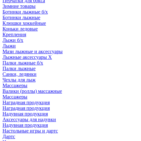
Перчатки для бокса
Зимние товары
Ботинки лыжные б/х
Ботинки лыжные
Клюшки хоккейные
Коньки ледовые
Крепления
Лыжи б/х
Лыжи
Мази лыжные и аксессуары
Лыжные аксессуары Х
Палки лыжные б/х
Палки лыжные
Санки, ледянки
Чехлы для лыж
Массажеры
Валики (роллы) массажные
Массажеры
Наградная продукция
Наградная продукция
Надувная продукция
Аксессуары для надувки
Надувная продукция
Настольные игры и дартс
Дартс