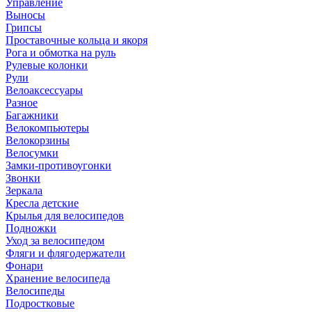
Управление
Выносы
Грипсы
Проставочные кольца и якоря
Рога и обмотка на руль
Рулевые колонки
Рули
Велоаксессуары
Разное
Багажники
Велокомпьютеры
Велокорзины
Велосумки
Замки-противоугонки
Звонки
Зеркала
Кресла детские
Крылья для велосипедов
Подножки
Уход за велосипедом
Фляги и флягодержатели
Фонари
Хранение велосипеда
Велосипеды
Подростковые