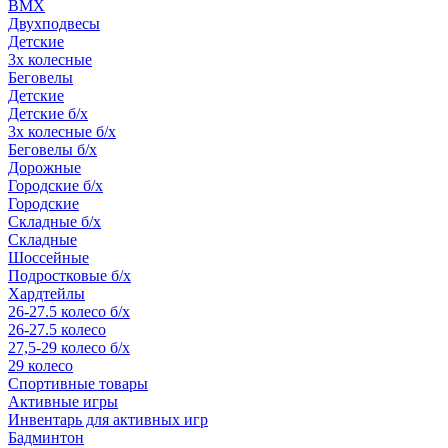
BMX
Двухподвесы
Детские
3х колесные
Беговелы
Детские
Детские б/х
3х колесные б/х
Беговелы б/х
Дорожные
Городские б/х
Городские
Складные б/х
Складные
Шоссейные
Подростковые б/х
Хардтейлы
26-27.5 колесо б/х
26-27.5 колесо
27,5-29 колесо б/х
29 колесо
Спортивные товары
Активные игры
Инвентарь для активных игр
Бадминтон