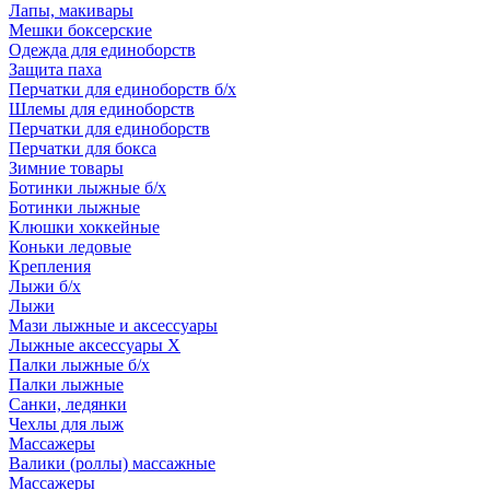
Лапы, макивары
Мешки боксерские
Одежда для единоборств
Защита паха
Перчатки для единоборств б/х
Шлемы для единоборств
Перчатки для единоборств
Перчатки для бокса
Зимние товары
Ботинки лыжные б/х
Ботинки лыжные
Клюшки хоккейные
Коньки ледовые
Крепления
Лыжи б/х
Лыжи
Мази лыжные и аксессуары
Лыжные аксессуары Х
Палки лыжные б/х
Палки лыжные
Санки, ледянки
Чехлы для лыж
Массажеры
Валики (роллы) массажные
Массажеры