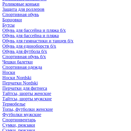
Роликовые коньки
Защита для роллеров
Спортивная обувь
Борцовки
Бутсы
Обувь для бассейна и пляжа б/х
Обувь для бассейна и пляжа
Обувь для гимнастики и танцев б/х
Обувь для единоборств б/х
Обувь для футбола б/х
Спортивная обувь б/х
Чешки балетки
Спортивная одежда
Носки
Носки Nordski
Перчатки Nordski
Перчатки для фитнеса
Тайтсы, шорты женские
Тайтсы, шорты мужские
Термобелье
Топы, футболки женские
Футболки мужские
Спортинвентарь
Сумки, рюкзаки
Сумки, рюкзаки