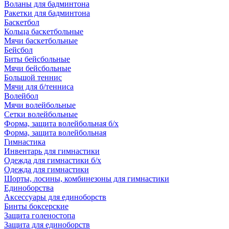
Воланы для бадминтона
Ракетки для бадминтона
Баскетбол
Кольца баскетбольные
Мячи баскетбольные
Бейсбол
Биты бейсбольные
Мячи бейсбольные
Большой теннис
Мячи для б/тенниса
Волейбол
Мячи волейбольные
Сетки волейбольные
Форма, защита волейбольная б/х
Форма, защита волейбольная
Гимнастика
Инвентарь для гимнастики
Одежда для гимнастики б/х
Одежда для гимнастики
Шорты, лосины, комбинезоны для гимнастики
Единоборства
Аксессуары для единоборств
Бинты боксерские
Защита голеностопа
Защита для единоборств