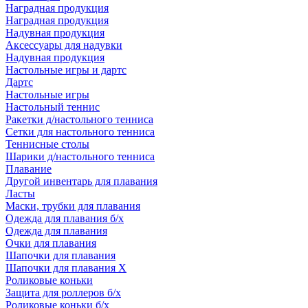
Наградная продукция
Наградная продукция
Надувная продукция
Аксессуары для надувки
Надувная продукция
Настольные игры и дартс
Дартс
Настольные игры
Настольный теннис
Ракетки д/настольного тенниса
Сетки для настольного тенниса
Теннисные столы
Шарики д/настольного тенниса
Плавание
Другой инвентарь для плавания
Ласты
Маски, трубки для плавания
Одежда для плавания б/х
Одежда для плавания
Очки для плавания
Шапочки для плавания
Шапочки для плавания Х
Роликовые коньки
Защита для роллеров б/х
Роликовые коньки б/х