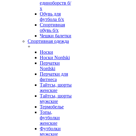
единоборств б/
х
Обувь для
футбола б/х
Спортивная
обувь б/х
Чешки балетки
Спортивная одежда
+
Носки
Носки Nordski
Перчатки
Nordski
Перчатки для
фитнеса
Тайтсы, шорты
женские
Тайтсы, шорты
мужские
Термобелье
Топы,
футболки
женские
Футболки
мужские