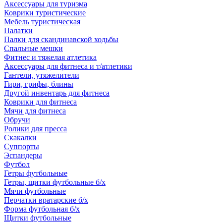
Аксессуары для туризма
Коврики туристические
Мебель туристическая
Палатки
Палки для скандинавской ходьбы
Спальные мешки
Фитнес и тяжелая атлетика
Аксессуары для фитнеса и т/атлетики
Гантели, утяжелители
Гири, грифы, блины
Другой инвентарь для фитнеса
Коврики для фитнеса
Мячи для фитнеса
Обручи
Ролики для пресса
Скакалки
Суппорты
Эспандеры
Футбол
Гетры футбольные
Гетры, щитки футбольные б/х
Мячи футбольные
Перчатки вратарские б/х
Форма футбольная б/х
Щитки футбольные