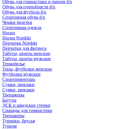
Обувь для гимнастики и танцев б/х
Обувь для единоборств б/х
Обувь для футбола б/х
Спортивная обувь б/х
Чешки балетки
Спортивная одежда
Носки
Носки Nordski
Перчатки Nordski
Перчатки для фитнеса
Тайтсы, шорты женские
Тайтсы, шорты мужские
Термобелье
Топы, футболки женские
Футболки мужские
Спортинвентарь
Сумки, рюкзаки
Сумки, рюкзаки
Тренажеры
Батуты
ДСК и шведские стенки
Снаряды для гимнастики
Тренажеры
Турники, брусья
Туризм