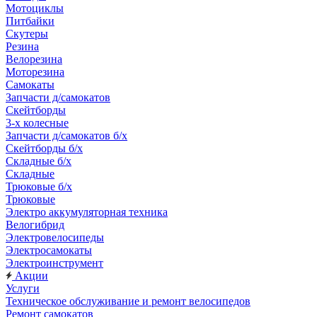
Мотоциклы
Питбайки
Скутеры
Резина
Велорезина
Моторезина
Самокаты
Запчасти д/самокатов
Скейтборды
3-х колесные
Запчасти д/самокатов б/х
Скейтборды б/х
Складные б/х
Складные
Трюковые б/х
Трюковые
Электро аккумуляторная техника
Велогибрид
Электровелосипеды
Электросамокаты
Электроинструмент
Акции
Услуги
Техническое обслуживание и ремонт велосипедов
Ремонт самокатов