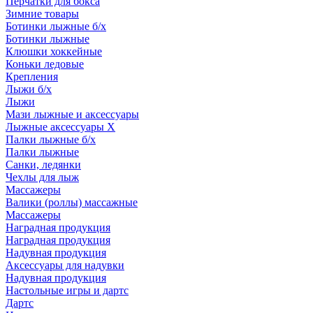
Перчатки для бокса
Зимние товары
Ботинки лыжные б/х
Ботинки лыжные
Клюшки хоккейные
Коньки ледовые
Крепления
Лыжи б/х
Лыжи
Мази лыжные и аксессуары
Лыжные аксессуары Х
Палки лыжные б/х
Палки лыжные
Санки, ледянки
Чехлы для лыж
Массажеры
Валики (роллы) массажные
Массажеры
Наградная продукция
Наградная продукция
Надувная продукция
Аксессуары для надувки
Надувная продукция
Настольные игры и дартс
Дартс