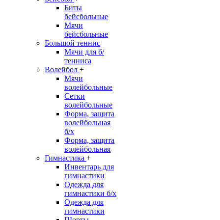
Биты
бейсбольные
Мячи
бейсбольные
Большой теннис
Мячи для б/
тенниса
Волейбол
+
Мячи
волейбольные
Сетки
волейбольные
Форма, защита
волейбольная
б/х
Форма, защита
волейбольная
Гимнастика
+
Инвентарь для
гимнастики
Одежда для
гимнастики б/х
Одежда для
гимнастики
Шорты,