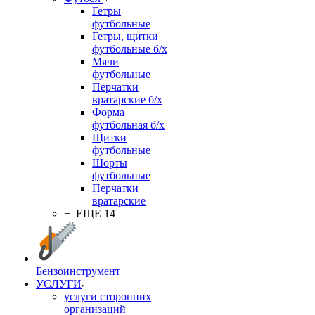
Гетры
футбольные
Гетры, щитки
футбольные б/х
Мячи
футбольные
Перчатки
вратарские б/х
Форма
футбольная б/х
Щитки
футбольные
Шорты
футбольные
Перчатки
вратарские
+ ЕЩЕ 14
Бензоинструмент
УСЛУГИ
услуги сторонних
организаций