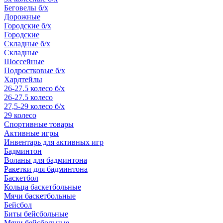
Беговелы б/х
Дорожные
Городские б/х
Городские
Складные б/х
Складные
Шоссейные
Подростковые б/х
Хардтейлы
26-27.5 колесо б/х
26-27.5 колесо
27,5-29 колесо б/х
29 колесо
Спортивные товары
Активные игры
Инвентарь для активных игр
Бадминтон
Воланы для бадминтона
Ракетки для бадминтона
Баскетбол
Кольца баскетбольные
Мячи баскетбольные
Бейсбол
Биты бейсбольные
Мячи бейсбольные