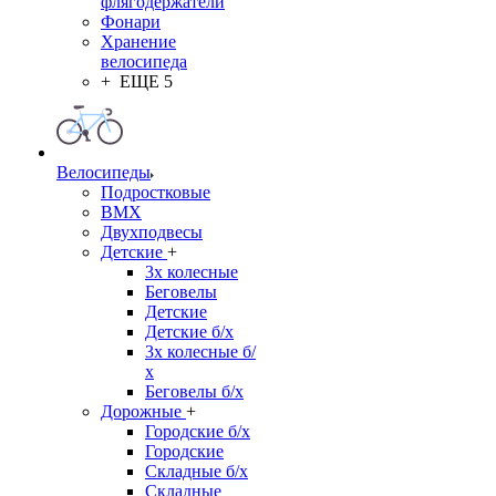
флягодержатели
Фонари
Хранение
велосипеда
+ ЕЩЕ 5
Велосипеды
Подростковые
BMX
Двухподвесы
Детские
+
3х колесные
Беговелы
Детские
Детские б/х
3х колесные б/
х
Беговелы б/х
Дорожные
+
Городские б/х
Городские
Складные б/х
Складные