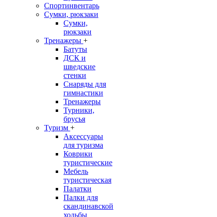
Спортинвентарь
Сумки, рюкзаки
Сумки,
рюкзаки
Тренажеры
+
Батуты
ДСК и
шведские
стенки
Снаряды для
гимнастики
Тренажеры
Турники,
брусья
Туризм
+
Аксессуары
для туризма
Коврики
туристические
Мебель
туристическая
Палатки
Палки для
скандинавской
ходьбы