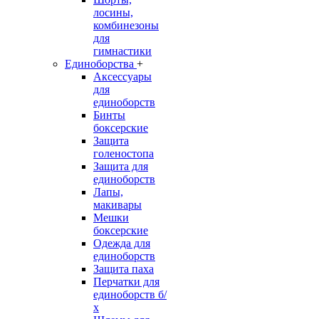
лосины,
комбинезоны
для
гимнастики
Единоборства
+
Аксессуары
для
единоборств
Бинты
боксерские
Защита
голеностопа
Защита для
единоборств
Лапы,
макивары
Мешки
боксерские
Одежда для
единоборств
Защита паха
Перчатки для
единоборств б/
х