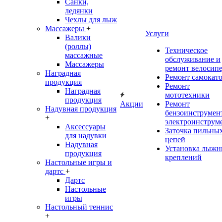
Санки,
ледянки
Чехлы для лыж
Массажеры
+
Услуги
Валики
(роллы)
Техническое
массажные
обслуживание и
Массажеры
ремонт велосип
Наградная
Ремонт самокат
продукция
Ремонт
Наградная
мототехники
продукция
Акции
Ремонт
Надувная продукция
бензоинструмент
+
электроинструм
Аксессуары
Заточка пильны
для надувки
цепей
Надувная
Установка лыж
продукция
креплений
Настольные игры и
дартс
+
Дартс
Настольные
игры
Настольный теннис
+