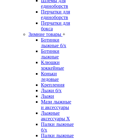
Шлемы для
единоборств
Перчатки для
единоборств
Перчатки для
бокса
Зимние товары
+
Ботинки
лыжные б/х
Ботинки
лыжные
Клюшки
хоккейные
Коньки
ледовые
Крепления
Лыжи б/х
Лыжи
Мази лыжные
и аксессуары
Лыжные
аксессуары Х
Палки лыжные
б/х
Палки лыжные