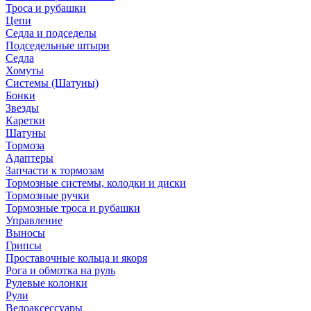
Троса и рубашки
Цепи
Седла и подседелы
Подседельные штыри
Седла
Хомуты
Системы (Шатуны)
Бонки
Звезды
Каретки
Шатуны
Тормоза
Адаптеры
Запчасти к тормозам
Тормозные системы, колодки и диски
Тормозные ручки
Тормозные троса и рубашки
Управление
Выносы
Грипсы
Проставочные кольца и якоря
Рога и обмотка на руль
Рулевые колонки
Рули
Велоаксессуары