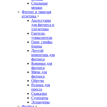
Спальные
мешки
Фитнес и тяжелая
атлетика
+
Аксессуары
для фитнеса и
т/атлетики
Гантели,
утяжелители
Гири, грифы,
блины
Другой
инвентарь для
фитнеса
Коврики для
фитнеса
Мячи для
фитнеса
Обручи
Ролики для
пресса
Скакалки
Суппорты
Эспандеры
Футбол
+