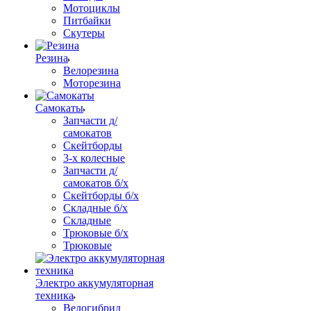
Мотоциклы
Питбайки
Скутеры
Резина
Велорезина
Моторезина
Самокаты
Запчасти д/
самокатов
Скейтборды
3-х колесные
Запчасти д/
самокатов б/х
Скейтборды б/х
Складные б/х
Складные
Трюковые б/х
Трюковые
Электро аккумуляторная
техника
Велогибрид