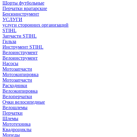
Шорты футбольные
Перчатки вратарские
Бензоинструмент
УСЛУГИ
услуги сторонних организаций
STIHL
Запчасти STIHL
Гильза
Инструмент STIHL
Велоинструмент
Велоинструмент
Насосы
Мотозапчасти
Мотоэкипировка
Мотозапчасти
Расходники
Велоэкипировка
Велоперчатки
Очки велосипедные
Велошлемы
Перчатки
Шлемы
Мототехника
Квадроциклы
Мопеды