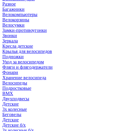
Разное
Багажники
Велокомпьютеры
Велокорзины
Велосумки
Замки-противоугонки
Звонки
Зеркала
Кресла детские
Крылья для велосипедов
Подножки
Уход за велосипедом
Фляги и флягодержатели
Фонари
Хранение велосипеда
Велосипеды
Подростковые
BMX
Двухподвесы
Детские
3х колесные
Беговелы
Детские
Детские б/х
3х колесные б/х