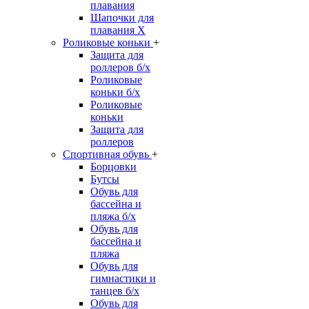
плавания
Шапочки для
плавания Х
Роликовые коньки
+
Защита для
роллеров б/х
Роликовые
коньки б/х
Роликовые
коньки
Защита для
роллеров
Спортивная обувь
+
Борцовки
Бутсы
Обувь для
бассейна и
пляжа б/х
Обувь для
бассейна и
пляжа
Обувь для
гимнастики и
танцев б/х
Обувь для