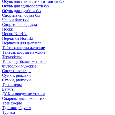
Обувь для гимнастики и танцев б/х
Обувь для единоборств б/х
Обувь для футбола б/х
Спортивная обувь б/х
Чешки балетки
Спортивная одежда
Носки
Носки Nordski
Перчатки Nordski
Перчатки для фитнеса
Тайтсы, шорты женские
Тайтсы, шорты мужские
Термобелье
Топы, футболки женские
Футболки мужские
Спортинвентарь
Сумки, рюкзаки
Сумки, рюкзаки
Тренажеры
Батуты
ДСК и шведские стенки
Снаряды для гимнастики
Тренажеры
Турники, брусья
Туризм