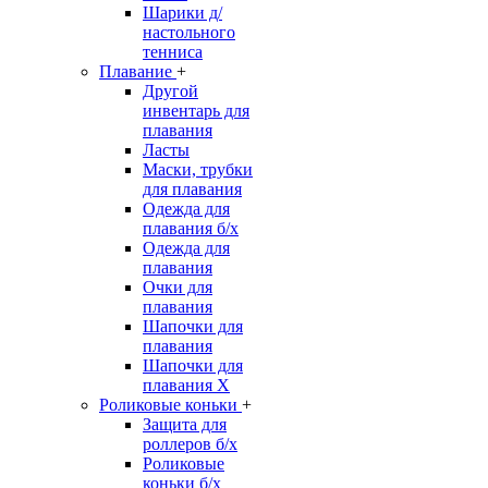
Шарики д/
настольного
тенниса
Плавание
+
Другой
инвентарь для
плавания
Ласты
Маски, трубки
для плавания
Одежда для
плавания б/х
Одежда для
плавания
Очки для
плавания
Шапочки для
плавания
Шапочки для
плавания Х
Роликовые коньки
+
Защита для
роллеров б/х
Роликовые
коньки б/х