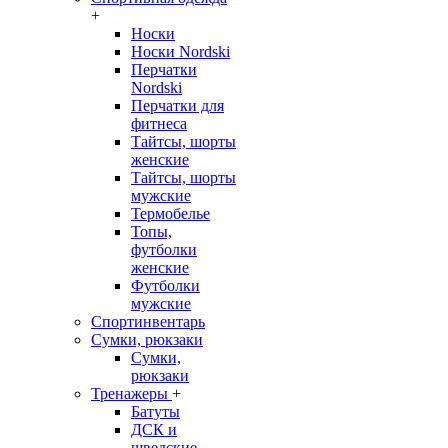
+
Носки
Носки Nordski
Перчатки
Nordski
Перчатки для
фитнеса
Тайтсы, шорты
женские
Тайтсы, шорты
мужские
Термобелье
Топы,
футболки
женские
Футболки
мужские
Спортинвентарь
Сумки, рюкзаки
Сумки,
рюкзаки
Тренажеры
+
Батуты
ДСК и
шведские