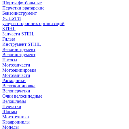
Шорты футбольные
Перчатки вратарские
Бензоинструмент
УСЛУГИ
услуги сторонних организаций
STIHL
Запчасти STIHL
Гильза
Инструмент STIHL
Велоинструмент
Велоинструмент
Насосы
Мотозапчасти
Мотоэкипировка
Мотозапчасти
Расходники
Велоэкипировка
Велоперчатки
Очки велосипедные
Велошлемы
Перчатки
Шлемы
Мототехника
Квадроциклы
Мопеды