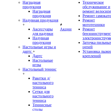
Наградная
Техническое
продукция
обслуживание и
Наградная
ремонт велосип
продукция
Ремонт самокат
Надувная продукция
Ремонт
+
мототехники
Аксессуары
Акции
Ремонт
для надувки
бензоинструмент
Надувная
электроинструм
продукция
Заточка пильны
Настольные игры и
цепей
дартс
+
Установка лыж
Дартс
креплений
Настольные
игры
Настольный теннис
+
Ракетки д/
настольного
тенниса
Сетки для
настольного
тенниса
Теннисные
столы