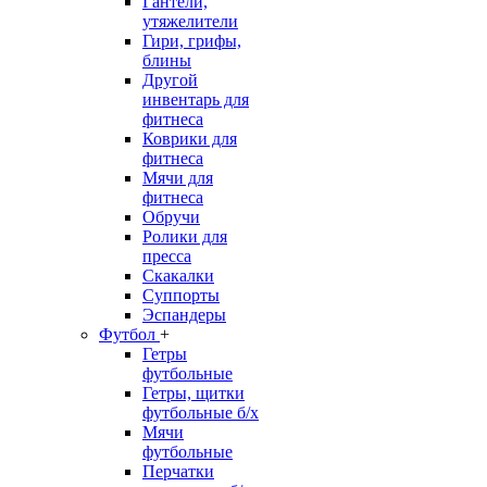
Гантели,
утяжелители
Гири, грифы,
блины
Другой
инвентарь для
фитнеса
Коврики для
фитнеса
Мячи для
фитнеса
Обручи
Ролики для
пресса
Скакалки
Суппорты
Эспандеры
Футбол
+
Гетры
футбольные
Гетры, щитки
футбольные б/х
Мячи
футбольные
Перчатки