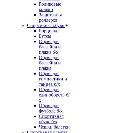
Роликовые
коньки
Защита для
роллеров
Спортивная обувь
+
Борцовки
Бутсы
Обувь для
бассейна и
пляжа б/х
Обувь для
бассейна и
пляжа
Обувь для
гимнастики и
танцев б/х
Обувь для
единоборств б/
х
Обувь для
футбола б/х
Спортивная
обувь б/х
Чешки балетки
Спортивная одежда