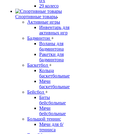
б/х
29 колесо
Спортивные товары
Активные игры
Инвентарь для
активных игр
Бадминтон
+
Воланы для
бадминтона
Ракетки для
бадминтона
Баскетбол
+
Кольца
баскетбольные
Мячи
баскетбольные
Бейсбол
+
Биты
бейсбольные
Мячи
бейсбольные
Большой теннис
Мячи для б/
тенниса