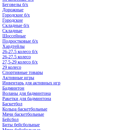
Беговелы б/х
Дорожные
Городские б/х
Городские
Складные б/х
Складные
Шоссейные
Подростковые б/х
Хардтейлы
26-27.5 колесо б/х
26-27.5 колесо
27,5-29 колесо б/х
29 колесо
Спортивные товары
Активные игры
Инвентарь для активных игр
Бадминтон
Воланы для бадминтона
Ракетки для бадминтона
Баскетбол
Кольца баскетбольные
Мячи баскетбольные
Бейсбол
Биты бейсбольные
Мячи бейсбольные