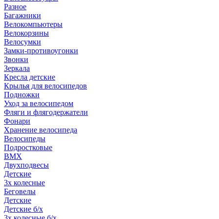
Разное
Багажники
Велокомпьютеры
Велокорзины
Велосумки
Замки-противоугонки
Звонки
Зеркала
Кресла детские
Крылья для велосипедов
Подножки
Уход за велосипедом
Фляги и флягодержатели
Фонари
Хранение велосипеда
Велосипеды
Подростковые
BMX
Двухподвесы
Детские
3х колесные
Беговелы
Детские
Детские б/х
3х колесные б/х