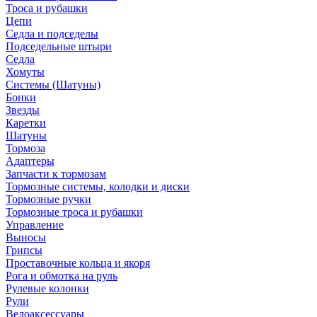
Троса и рубашки
Цепи
Седла и подседелы
Подседельные штыри
Седла
Хомуты
Системы (Шатуны)
Бонки
Звезды
Каретки
Шатуны
Тормоза
Адаптеры
Запчасти к тормозам
Тормозные системы, колодки и диски
Тормозные ручки
Тормозные троса и рубашки
Управление
Выносы
Грипсы
Проставочные кольца и якоря
Рога и обмотка на руль
Рулевые колонки
Рули
Велоаксессуары