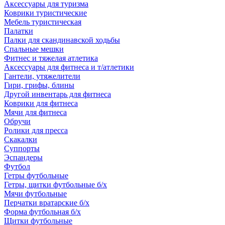
Аксессуары для туризма
Коврики туристические
Мебель туристическая
Палатки
Палки для скандинавской ходьбы
Спальные мешки
Фитнес и тяжелая атлетика
Аксессуары для фитнеса и т/атлетики
Гантели, утяжелители
Гири, грифы, блины
Другой инвентарь для фитнеса
Коврики для фитнеса
Мячи для фитнеса
Обручи
Ролики для пресса
Скакалки
Суппорты
Эспандеры
Футбол
Гетры футбольные
Гетры, щитки футбольные б/х
Мячи футбольные
Перчатки вратарские б/х
Форма футбольная б/х
Щитки футбольные