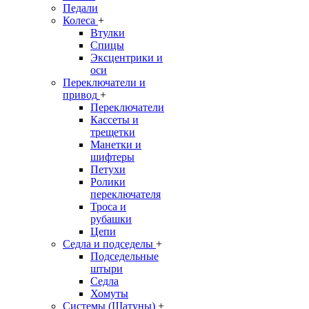
Педали
Колеса
+
Втулки
Спицы
Эксцентрики и
оси
Переключатели и
привод
+
Переключатели
Кассеты и
трещетки
Манетки и
шифтеры
Петухи
Ролики
переключателя
Троса и
рубашки
Цепи
Седла и подседелы
+
Подседельные
штыри
Седла
Хомуты
Системы (Шатуны)
+