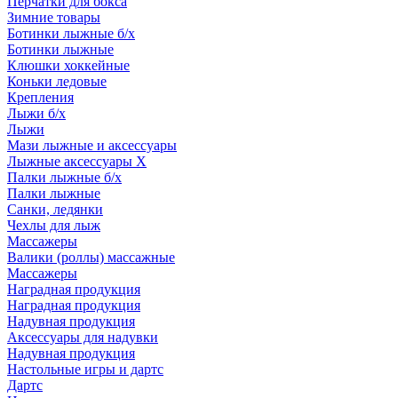
Перчатки для бокса
Зимние товары
Ботинки лыжные б/х
Ботинки лыжные
Клюшки хоккейные
Коньки ледовые
Крепления
Лыжи б/х
Лыжи
Мази лыжные и аксессуары
Лыжные аксессуары Х
Палки лыжные б/х
Палки лыжные
Санки, ледянки
Чехлы для лыж
Массажеры
Валики (роллы) массажные
Массажеры
Наградная продукция
Наградная продукция
Надувная продукция
Аксессуары для надувки
Надувная продукция
Настольные игры и дартс
Дартс