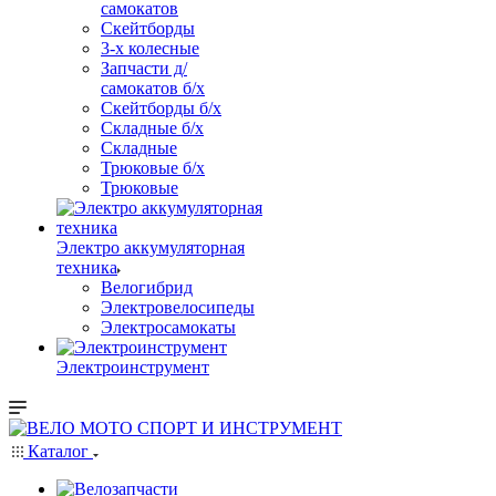
самокатов
Скейтборды
3-х колесные
Запчасти д/
самокатов б/х
Скейтборды б/х
Складные б/х
Складные
Трюковые б/х
Трюковые
Электро аккумуляторная
техника
Велогибрид
Электровелосипеды
Электросамокаты
Электроинструмент
Каталог