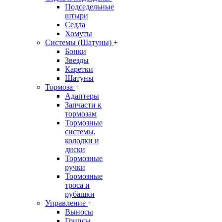
Подседельные
штыри
Седла
Хомуты
Системы (Шатуны)
+
Бонки
Звезды
Каретки
Шатуны
Тормоза
+
Адаптеры
Запчасти к
тормозам
Тормозные
системы,
колодки и
диски
Тормозные
ручки
Тормозные
троса и
рубашки
Управление
+
Выносы
Грипсы