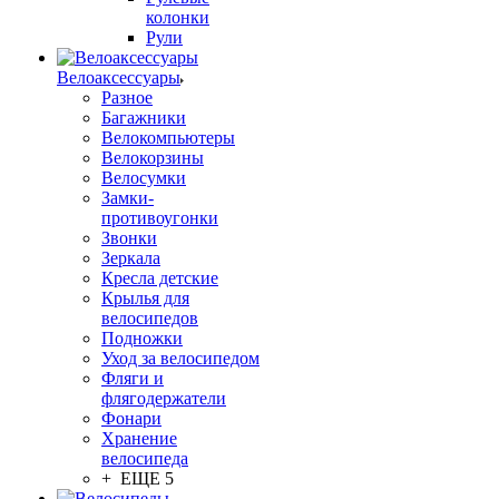
колонки
Рули
Велоаксессуары
Разное
Багажники
Велокомпьютеры
Велокорзины
Велосумки
Замки-
противоугонки
Звонки
Зеркала
Кресла детские
Крылья для
велосипедов
Подножки
Уход за велосипедом
Фляги и
флягодержатели
Фонари
Хранение
велосипеда
+ ЕЩЕ 5