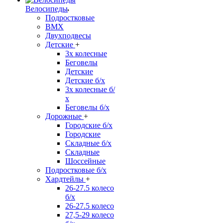
Велосипеды
Подростковые
BMX
Двухподвесы
Детские
+
3х колесные
Беговелы
Детские
Детские б/х
3х колесные б/
х
Беговелы б/х
Дорожные
+
Городские б/х
Городские
Складные б/х
Складные
Шоссейные
Подростковые б/х
Хардтейлы
+
26-27.5 колесо
б/х
26-27.5 колесо
27,5-29 колесо