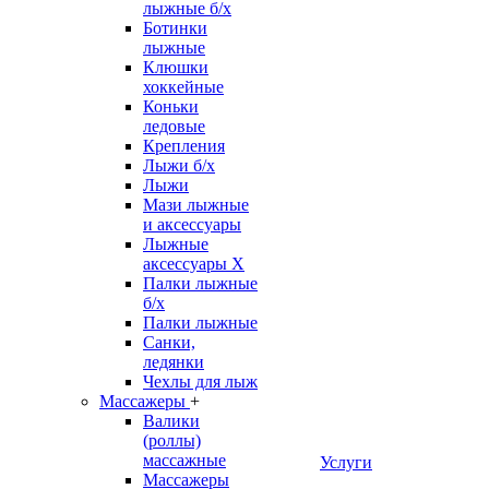
лыжные б/х
Ботинки
лыжные
Клюшки
хоккейные
Коньки
ледовые
Крепления
Лыжи б/х
Лыжи
Мази лыжные
и аксессуары
Лыжные
аксессуары Х
Палки лыжные
б/х
Палки лыжные
Санки,
ледянки
Чехлы для лыж
Массажеры
+
Валики
(роллы)
массажные
Услуги
Массажеры