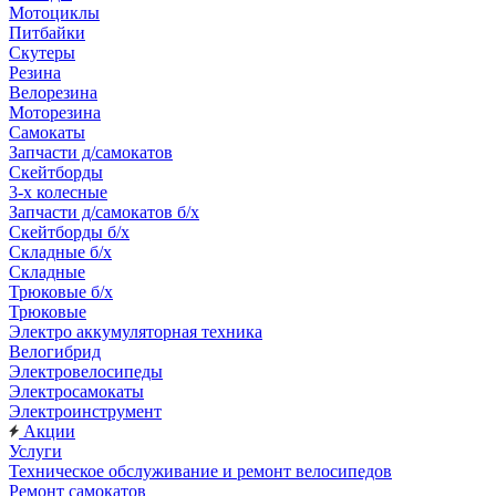
Мотоциклы
Питбайки
Скутеры
Резина
Велорезина
Моторезина
Самокаты
Запчасти д/самокатов
Скейтборды
3-х колесные
Запчасти д/самокатов б/х
Скейтборды б/х
Складные б/х
Складные
Трюковые б/х
Трюковые
Электро аккумуляторная техника
Велогибрид
Электровелосипеды
Электросамокаты
Электроинструмент
Акции
Услуги
Техническое обслуживание и ремонт велосипедов
Ремонт самокатов