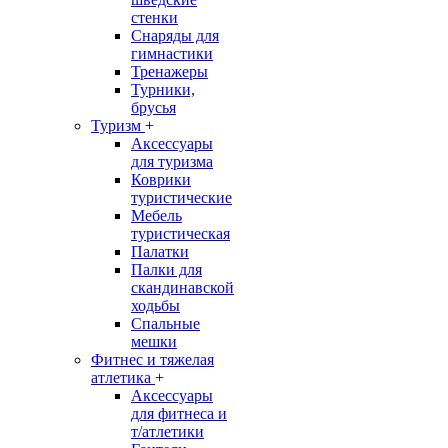
стенки
Снаряды для
гимнастики
Тренажеры
Турники,
брусья
Туризм
+
Аксессуары
для туризма
Коврики
туристические
Мебель
туристическая
Палатки
Палки для
скандинавской
ходьбы
Спальные
мешки
Фитнес и тяжелая
атлетика
+
Аксессуары
для фитнеса и
т/атлетики