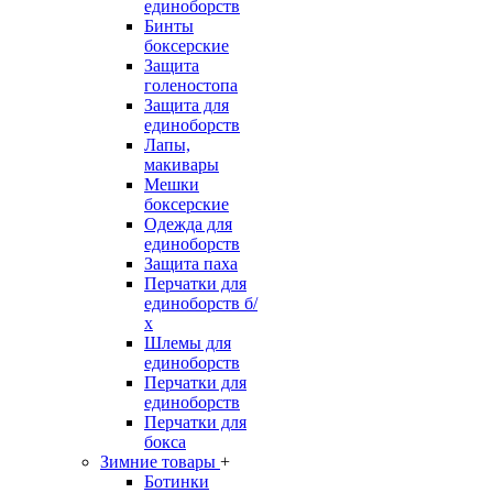
единоборств
Бинты
боксерские
Защита
голеностопа
Защита для
единоборств
Лапы,
макивары
Мешки
боксерские
Одежда для
единоборств
Защита паха
Перчатки для
единоборств б/
х
Шлемы для
единоборств
Перчатки для
единоборств
Перчатки для
бокса
Зимние товары
+
Ботинки