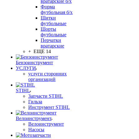
вратарские б/х
Форма
футбольная б/х
Щитки
футбольные
Шорты
футбольные
Перчатки
вратарские
+ ЕЩЕ 14
Бензоинструмент
УСЛУГИ
услуги сторонних
организаций
STIHL
Запчасти STIHL
Гильза
Инструмент STIHL
Велоинструмент
Велоинструмент
Насосы