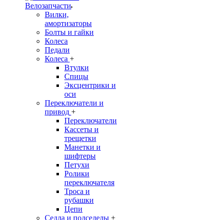
Велозапчасти
Вилки,
амортизаторы
Болты и гайки
Колеса
Педали
Колеса
+
Втулки
Спицы
Эксцентрики и
оси
Переключатели и
привод
+
Переключатели
Кассеты и
трещетки
Манетки и
шифтеры
Петухи
Ролики
переключателя
Троса и
рубашки
Цепи
Седла и подседелы
+