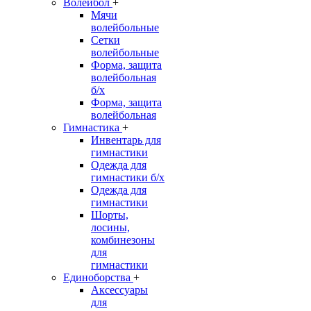
Волейбол
+
Мячи
волейбольные
Сетки
волейбольные
Форма, защита
волейбольная
б/х
Форма, защита
волейбольная
Гимнастика
+
Инвентарь для
гимнастики
Одежда для
гимнастики б/х
Одежда для
гимнастики
Шорты,
лосины,
комбинезоны
для
гимнастики
Единоборства
+
Аксессуары
для