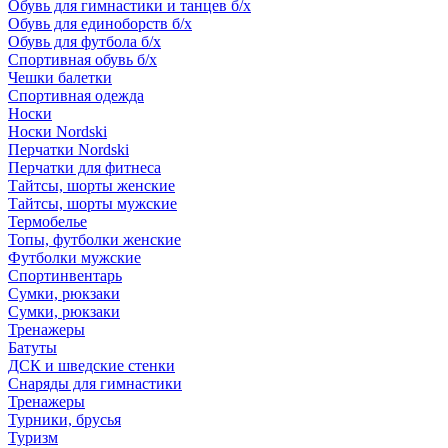
Обувь для гимнастики и танцев б/х
Обувь для единоборств б/х
Обувь для футбола б/х
Спортивная обувь б/х
Чешки балетки
Спортивная одежда
Носки
Носки Nordski
Перчатки Nordski
Перчатки для фитнеса
Тайтсы, шорты женские
Тайтсы, шорты мужские
Термобелье
Топы, футболки женские
Футболки мужские
Спортинвентарь
Сумки, рюкзаки
Сумки, рюкзаки
Тренажеры
Батуты
ДСК и шведские стенки
Снаряды для гимнастики
Тренажеры
Турники, брусья
Туризм