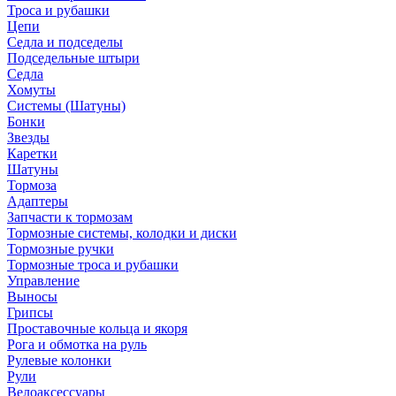
Троса и рубашки
Цепи
Седла и подседелы
Подседельные штыри
Седла
Хомуты
Системы (Шатуны)
Бонки
Звезды
Каретки
Шатуны
Тормоза
Адаптеры
Запчасти к тормозам
Тормозные системы, колодки и диски
Тормозные ручки
Тормозные троса и рубашки
Управление
Выносы
Грипсы
Проставочные кольца и якоря
Рога и обмотка на руль
Рулевые колонки
Рули
Велоаксессуары