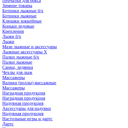
Перчатки для бокса
Зимние товары
Ботинки лыжные б/х
Ботинки лыжные
Клюшки хоккейные
Коньки ледовые
Крепления
Лыжи б/х
Лыжи
Мази лыжные и аксессуары
Лыжные аксессуары Х
Палки лыжные б/х
Палки лыжные
Санки, ледянки
Чехлы для лыж
Массажеры
Валики (роллы) массажные
Массажеры
Наградная продукция
Наградная продукция
Надувная продукция
Аксессуары для надувки
Надувная продукция
Настольные игры и дартс
Дартс