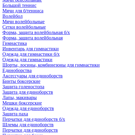
Большой теннис
Мячи для б/тенниса
Волейбол
Мячи волейбольные
Сетки волейбольные
Форма, защита волейбольная б/х
Форма, защита волейбольная
Гимнастика
Инвентарь для гимнастики
Одежда для гимнастики б/х
Одежда для гимнастики
Шорты, лосины, комбинезоны для гимнастики
Единоборства
Аксессуары для единоборств
Бинты боксерские
Защита голеностопа
Защита для единоборств
Лапы, макивары
Мешки боксерские
Одежда для единоборств
Защита паха
Перчатки для единоборств б/х
Шлемы для единоборств
Перчатки для единоборств