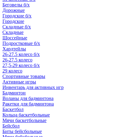
Беговелы б/х
Дорожные
Городские б/х
Городские
Складные б/х
Складные
Шоссейные
Подростковые б/х
Хардтейлы
26-27.5 колесо б/х
26-27.5 колесо
27,5-29 колесо б/х
29 колесо
Спортивные товары
Активные игры
Инвентарь для активных игр
Бадминтон
Воланы для бадминтона
Ракетки для бадминтона
Баскетбол
Кольца баскетбольные
Мячи баскетбольные
Бейсбол
Биты бейсбольные
Мячи бейсбольные