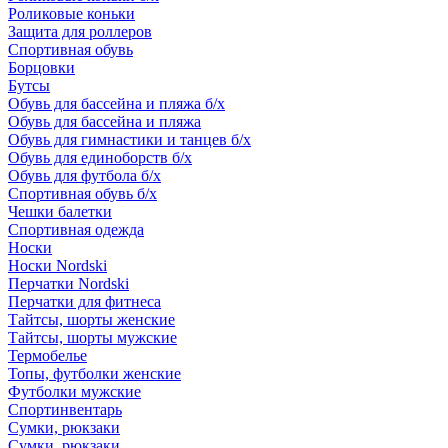
Роликовые коньки
Защита для роллеров
Спортивная обувь
Борцовки
Бутсы
Обувь для бассейна и пляжа б/х
Обувь для бассейна и пляжа
Обувь для гимнастики и танцев б/х
Обувь для единоборств б/х
Обувь для футбола б/х
Спортивная обувь б/х
Чешки балетки
Спортивная одежда
Носки
Носки Nordski
Перчатки Nordski
Перчатки для фитнеса
Тайтсы, шорты женские
Тайтсы, шорты мужские
Термобелье
Топы, футболки женские
Футболки мужские
Спортинвентарь
Сумки, рюкзаки
Сумки, рюкзаки