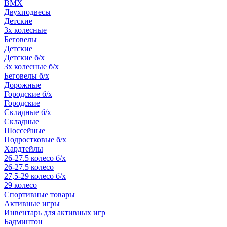
BMX
Двухподвесы
Детские
3х колесные
Беговелы
Детские
Детские б/х
3х колесные б/х
Беговелы б/х
Дорожные
Городские б/х
Городские
Складные б/х
Складные
Шоссейные
Подростковые б/х
Хардтейлы
26-27.5 колесо б/х
26-27.5 колесо
27,5-29 колесо б/х
29 колесо
Спортивные товары
Активные игры
Инвентарь для активных игр
Бадминтон