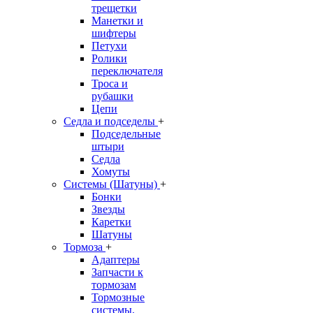
трещетки
Манетки и
шифтеры
Петухи
Ролики
переключателя
Троса и
рубашки
Цепи
Седла и подседелы
+
Подседельные
штыри
Седла
Хомуты
Системы (Шатуны)
+
Бонки
Звезды
Каретки
Шатуны
Тормоза
+
Адаптеры
Запчасти к
тормозам
Тормозные
системы,