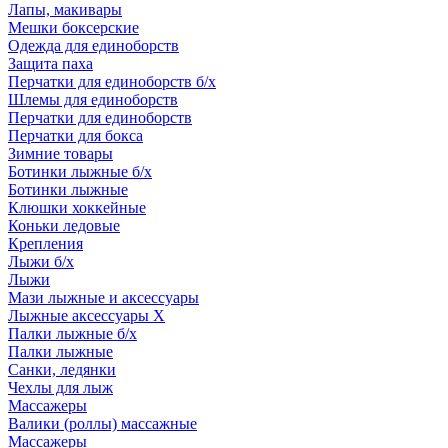
Лапы, макивары
Мешки боксерские
Одежда для единоборств
Защита паха
Перчатки для единоборств б/х
Шлемы для единоборств
Перчатки для единоборств
Перчатки для бокса
Зимние товары
Ботинки лыжные б/х
Ботинки лыжные
Клюшки хоккейные
Коньки ледовые
Крепления
Лыжи б/х
Лыжи
Мази лыжные и аксессуары
Лыжные аксессуары Х
Палки лыжные б/х
Палки лыжные
Санки, ледянки
Чехлы для лыж
Массажеры
Валики (роллы) массажные
Массажеры