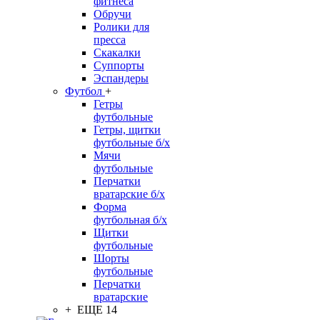
фитнеса
Обручи
Ролики для
пресса
Скакалки
Суппорты
Эспандеры
Футбол
+
Гетры
футбольные
Гетры, щитки
футбольные б/х
Мячи
футбольные
Перчатки
вратарские б/х
Форма
футбольная б/х
Щитки
футбольные
Шорты
футбольные
Перчатки
вратарские
+ ЕЩЕ 14