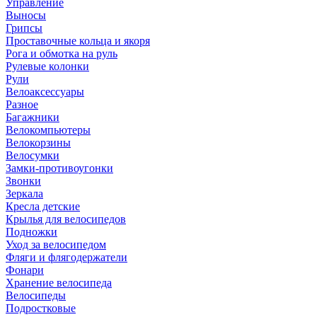
Управление
Выносы
Грипсы
Проставочные кольца и якоря
Рога и обмотка на руль
Рулевые колонки
Рули
Велоаксессуары
Разное
Багажники
Велокомпьютеры
Велокорзины
Велосумки
Замки-противоугонки
Звонки
Зеркала
Кресла детские
Крылья для велосипедов
Подножки
Уход за велосипедом
Фляги и флягодержатели
Фонари
Хранение велосипеда
Велосипеды
Подростковые