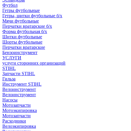
Футбол
Гетры футбольные
Гетры, щитки футбольные б/х
Мячи футбольные
Перчатки вратарские б/х
Форма футбольная б/х
Щитки футбольные
Шорты футбольные
Перчатки вратарские
Бензоинструмент
УСЛУГИ
услуги сторонних организаций
STIHL
Запчасти STIHL
Гильза
Инструмент STIHL
Велоинструмент
Велоинструмент
Насосы
Мотозапчасти
Мотоэкипировка
Мотозапчасти
Расходники
Велоэкипировка