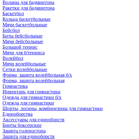
Воланы для бадминтона
Ракетки для бадминтона
Баскетбол
Кольца баскетбольные
Мячи баскетбольные
Бейсбол
Биты бейсбольные
Мячи бейсбольные
Большой теннис
Мячи для б/тенниса
Волейбол
Мячи волейбольные
Сетки волейбольные
Форма, защита волейбольная б/х
Форма, защита волейбольная
Гимнастика
Инвентарь для гимнастики
Одежда для гимнастики б/х
Одежда для гимнастики
Шорты, лосины, комбинезоны для гимнастики
Единоборства
Аксессуары для единоборств
Бинты боксерские
Защита голеностопа
Защита для единоборств