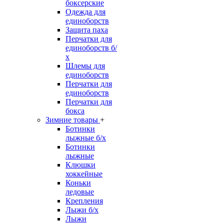
боксерские
Одежда для
единоборств
Защита паха
Перчатки для
единоборств б/
х
Шлемы для
единоборств
Перчатки для
единоборств
Перчатки для
бокса
Зимние товары
+
Ботинки
лыжные б/х
Ботинки
лыжные
Клюшки
хоккейные
Коньки
ледовые
Крепления
Лыжи б/х
Лыжи