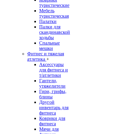
туристические
Мебель
туристическая
Палатки
Палки для
скандинавской
ходьбы
Спальные
мешки
Фитнес и тяжелая
атлетика
+
Аксессуары
для фитнеса и
т/атлетики
Гантели,
утяжелители
Гири, грифы,
блины
Другой
инвентарь для
фитнеса
Коврики для
фитнеса
Мячи для