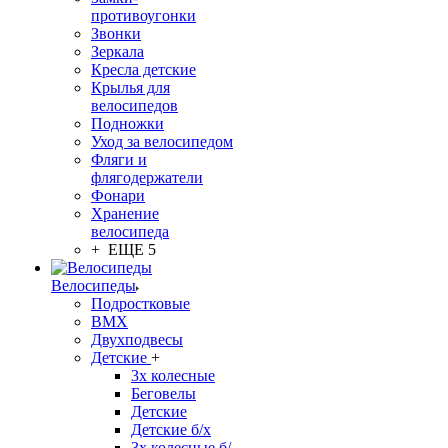
противоугонки
Звонки
Зеркала
Кресла детские
Крылья для
велосипедов
Подножки
Уход за велосипедом
Фляги и
флягодержатели
Фонари
Хранение
велосипеда
+ ЕЩЕ 5
Велосипеды
Подростковые
BMX
Двухподвесы
Детские
+
3х колесные
Беговелы
Детские
Детские б/х
3х колесные б/