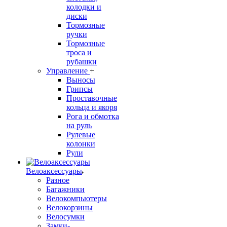
колодки и
диски
Тормозные
ручки
Тормозные
троса и
рубашки
Управление
+
Выносы
Грипсы
Проставочные
кольца и якоря
Рога и обмотка
на руль
Рулевые
колонки
Рули
Велоаксессуары
Разное
Багажники
Велокомпьютеры
Велокорзины
Велосумки
Замки-