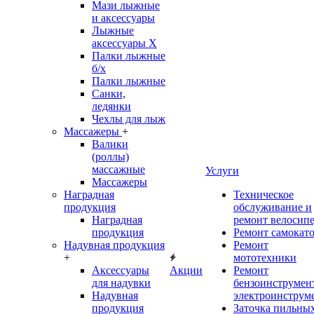
Мази лыжные
и аксессуары
Лыжные
аксессуары Х
Палки лыжные
б/х
Палки лыжные
Санки,
ледянки
Чехлы для лыж
Массажеры
+
Валики
(роллы)
массажные
Услуги
Массажеры
Наградная
Техническое
продукция
обслуживание и
Наградная
ремонт велосип
продукция
Ремонт самокат
Надувная продукция
Ремонт
+
мототехники
Аксессуары
Акции
Ремонт
для надувки
бензоинструмент
Надувная
электроинструм
продукция
Заточка пильны