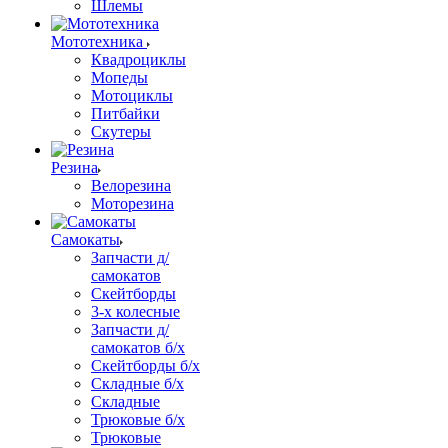
Шлемы
Мототехника
Квадроциклы
Мопеды
Мотоциклы
Питбайки
Скутеры
Резина
Велорезина
Моторезина
Самокаты
Запчасти д/
самокатов
Скейтборды
3-х колесные
Запчасти д/
самокатов б/х
Скейтборды б/х
Складные б/х
Складные
Трюковые б/х
Трюковые