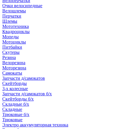
Велоперчатки
Очки велосипедные
Велошлемы
Перчатки
Шлемы
Мототехника
Квадроциклы
Мопеды
Мотоциклы
Питбайки
Скутеры
Резина
Велорезина
Моторезина
Самокаты
Запчасти д/самокатов
Скейтборды
3-х колесные
Запчасти д/самокатов б/х
Скейтборды б/х
Складные б/х
Складные
Трюковые б/х
Трюковые
Электро аккумуляторная техника