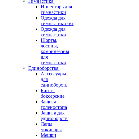
Гимнастика
+
Инвентарь для
гимнастики
Одежда для
гимнастики б/х
Одежда для
гимнастики
Шорты,
лосины,
комбинезоны
для
гимнастики
Единоборства
+
Аксессуары
для
единоборств
Бинты
боксерские
Защита
голеностопа
Защита для
единоборств
Лапы,
макивары
Мешки