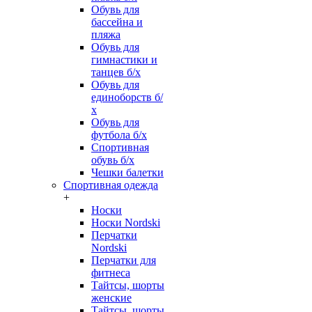
Обувь для
бассейна и
пляжа
Обувь для
гимнастики и
танцев б/х
Обувь для
единоборств б/
х
Обувь для
футбола б/х
Спортивная
обувь б/х
Чешки балетки
Спортивная одежда
+
Носки
Носки Nordski
Перчатки
Nordski
Перчатки для
фитнеса
Тайтсы, шорты
женские
Тайтсы, шорты