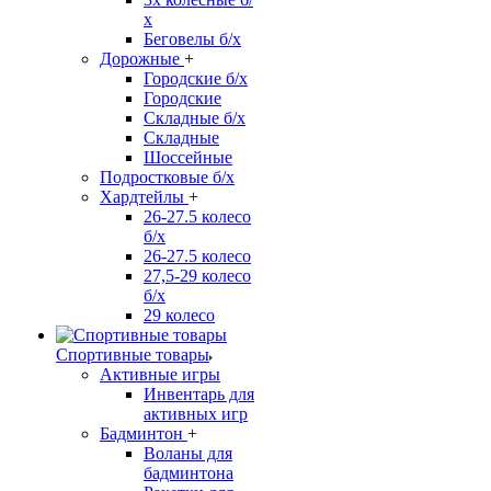
х
Беговелы б/х
Дорожные
+
Городские б/х
Городские
Складные б/х
Складные
Шоссейные
Подростковые б/х
Хардтейлы
+
26-27.5 колесо
б/х
26-27.5 колесо
27,5-29 колесо
б/х
29 колесо
Спортивные товары
Активные игры
Инвентарь для
активных игр
Бадминтон
+
Воланы для
бадминтона