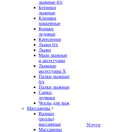
лыжные б/х
Ботинки
лыжные
Клюшки
хоккейные
Коньки
ледовые
Крепления
Лыжи б/х
Лыжи
Мази лыжные
и аксессуары
Лыжные
аксессуары Х
Палки лыжные
б/х
Палки лыжные
Санки,
ледянки
Чехлы для лыж
Массажеры
+
Валики
(роллы)
массажные
Услуги
Массажеры