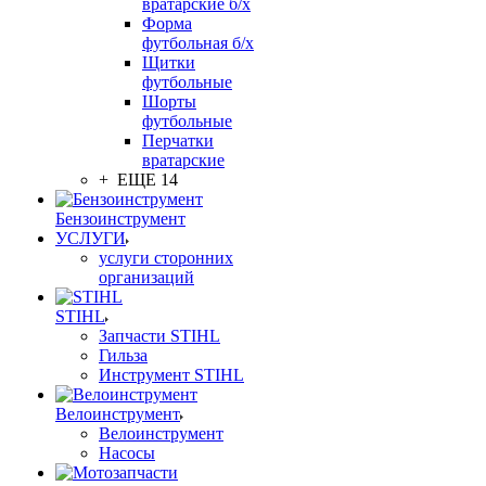
вратарские б/х
Форма
футбольная б/х
Щитки
футбольные
Шорты
футбольные
Перчатки
вратарские
+ ЕЩЕ 14
Бензоинструмент
УСЛУГИ
услуги сторонних
организаций
STIHL
Запчасти STIHL
Гильза
Инструмент STIHL
Велоинструмент
Велоинструмент
Насосы