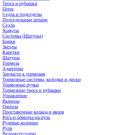
Троса и рубашки
Цепи
Седла и подседелы
Подседельные штыри
Седла
Хомуты
Системы (Шатуны)
Бонки
Звезды
Каретки
Шатуны
Тормоза
Адаптеры
Запчасти к тормозам
Тормозные системы, колодки и диски
Тормозные ручки
Тормозные троса и рубашки
Управление
Выносы
Грипсы
Проставочные кольца и якоря
Рога и обмотка на руль
Рулевые колонки
Рули
Велоаксессуары