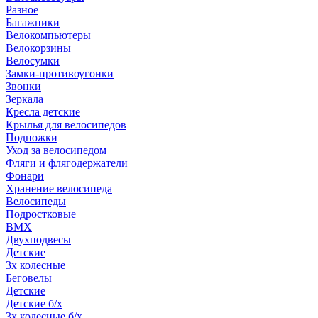
Разное
Багажники
Велокомпьютеры
Велокорзины
Велосумки
Замки-противоугонки
Звонки
Зеркала
Кресла детские
Крылья для велосипедов
Подножки
Уход за велосипедом
Фляги и флягодержатели
Фонари
Хранение велосипеда
Велосипеды
Подростковые
BMX
Двухподвесы
Детские
3х колесные
Беговелы
Детские
Детские б/х
3х колесные б/х