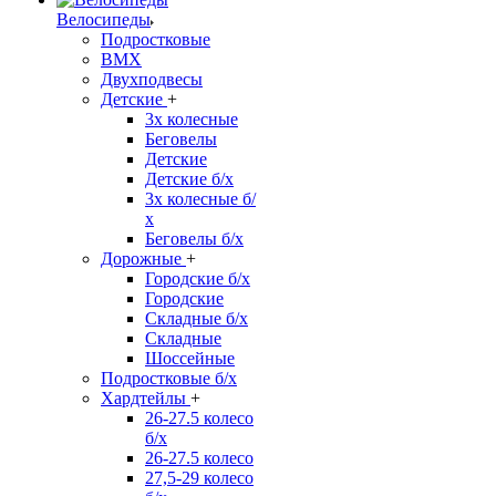
Велосипеды
Подростковые
BMX
Двухподвесы
Детские
+
3х колесные
Беговелы
Детские
Детские б/х
3х колесные б/
х
Беговелы б/х
Дорожные
+
Городские б/х
Городские
Складные б/х
Складные
Шоссейные
Подростковые б/х
Хардтейлы
+
26-27.5 колесо
б/х
26-27.5 колесо
27,5-29 колесо