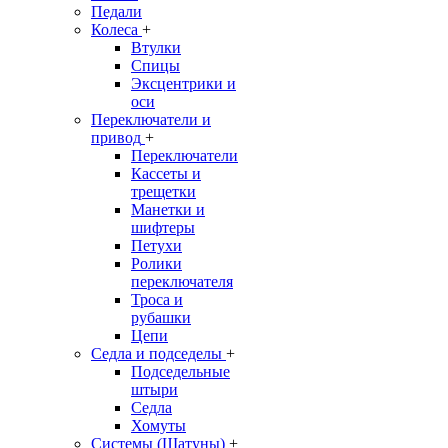
Педали
Колеса
+
Втулки
Спицы
Эксцентрики и
оси
Переключатели и
привод
+
Переключатели
Кассеты и
трещетки
Манетки и
шифтеры
Петухи
Ролики
переключателя
Троса и
рубашки
Цепи
Седла и подседелы
+
Подседельные
штыри
Седла
Хомуты
Системы (Шатуны)
+