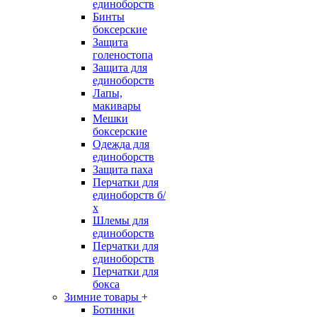
единоборств
Бинты
боксерские
Защита
голеностопа
Защита для
единоборств
Лапы,
макивары
Мешки
боксерские
Одежда для
единоборств
Защита паха
Перчатки для
единоборств б/
х
Шлемы для
единоборств
Перчатки для
единоборств
Перчатки для
бокса
Зимние товары
+
Ботинки