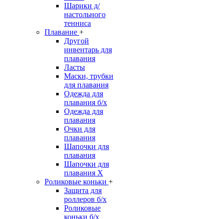
Шарики д/
настольного
тенниса
Плавание
+
Другой
инвентарь для
плавания
Ласты
Маски, трубки
для плавания
Одежда для
плавания б/х
Одежда для
плавания
Очки для
плавания
Шапочки для
плавания
Шапочки для
плавания Х
Роликовые коньки
+
Защита для
роллеров б/х
Роликовые
коньки б/х