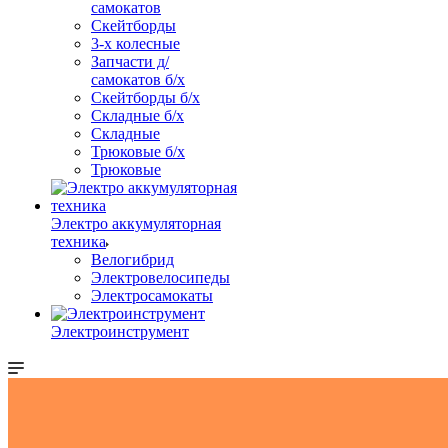
самокатов
Скейтборды
3-х колесные
Запчасти д/
самокатов б/х
Скейтборды б/х
Складные б/х
Складные
Трюковые б/х
Трюковые
Электро аккумуляторная
техника
Велогибрид
Электровелосипеды
Электросамокаты
Электроинструмент