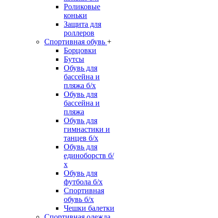
Роликовые
коньки
Защита для
роллеров
Спортивная обувь
+
Борцовки
Бутсы
Обувь для
бассейна и
пляжа б/х
Обувь для
бассейна и
пляжа
Обувь для
гимнастики и
танцев б/х
Обувь для
единоборств б/
х
Обувь для
футбола б/х
Спортивная
обувь б/х
Чешки балетки
Спортивная одежда