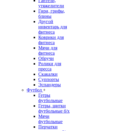
Гантели,
утяжелители
Гири, грифы,
блины
Другой
инвентарь для
фитнеса
Коврики для
фитнеса
Мячи для
фитнеса
Обручи
Ролики для
пресса
Скакалки
Суппорты
Эспандеры
Футбол
+
Гетры
футбольные
Гетры, щитки
футбольные б/х
Мячи
футбольные
Перчатки