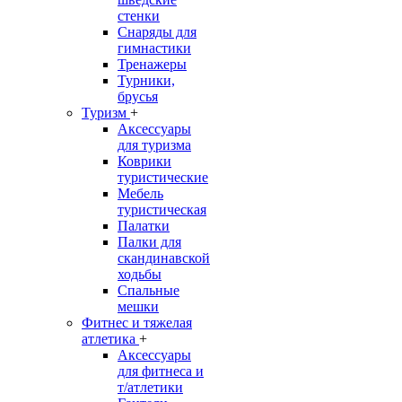
стенки
Снаряды для
гимнастики
Тренажеры
Турники,
брусья
Туризм
+
Аксессуары
для туризма
Коврики
туристические
Мебель
туристическая
Палатки
Палки для
скандинавской
ходьбы
Спальные
мешки
Фитнес и тяжелая
атлетика
+
Аксессуары
для фитнеса и
т/атлетики