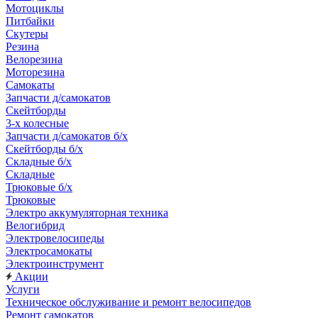
Мотоциклы
Питбайки
Скутеры
Резина
Велорезина
Моторезина
Самокаты
Запчасти д/самокатов
Скейтборды
3-х колесные
Запчасти д/самокатов б/х
Скейтборды б/х
Складные б/х
Складные
Трюковые б/х
Трюковые
Электро аккумуляторная техника
Велогибрид
Электровелосипеды
Электросамокаты
Электроинструмент
Акции
Услуги
Техническое обслуживание и ремонт велосипедов
Ремонт самокатов