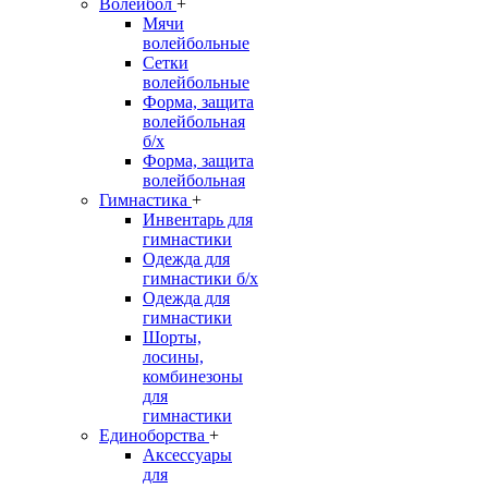
Волейбол
+
Мячи
волейбольные
Сетки
волейбольные
Форма, защита
волейбольная
б/х
Форма, защита
волейбольная
Гимнастика
+
Инвентарь для
гимнастики
Одежда для
гимнастики б/х
Одежда для
гимнастики
Шорты,
лосины,
комбинезоны
для
гимнастики
Единоборства
+
Аксессуары
для