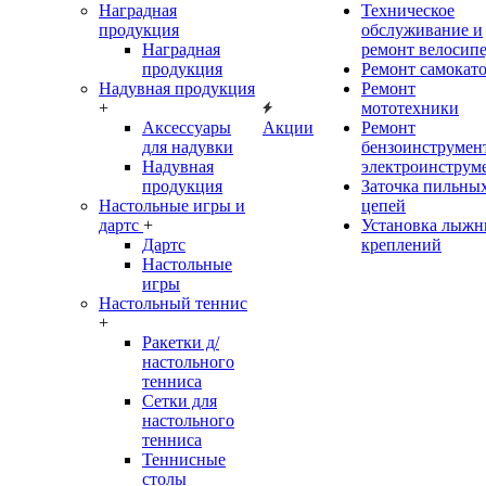
Наградная
Техническое
продукция
обслуживание и
Наградная
ремонт велосип
продукция
Ремонт самокат
Надувная продукция
Ремонт
+
мототехники
Аксессуары
Акции
Ремонт
для надувки
бензоинструмент
Надувная
электроинструм
продукция
Заточка пильны
Настольные игры и
цепей
дартс
+
Установка лыж
Дартс
креплений
Настольные
игры
Настольный теннис
+
Ракетки д/
настольного
тенниса
Сетки для
настольного
тенниса
Теннисные
столы