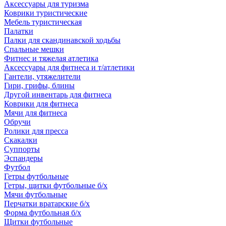
Аксессуары для туризма
Коврики туристические
Мебель туристическая
Палатки
Палки для скандинавской ходьбы
Спальные мешки
Фитнес и тяжелая атлетика
Аксессуары для фитнеса и т/атлетики
Гантели, утяжелители
Гири, грифы, блины
Другой инвентарь для фитнеса
Коврики для фитнеса
Мячи для фитнеса
Обручи
Ролики для пресса
Скакалки
Суппорты
Эспандеры
Футбол
Гетры футбольные
Гетры, щитки футбольные б/х
Мячи футбольные
Перчатки вратарские б/х
Форма футбольная б/х
Щитки футбольные