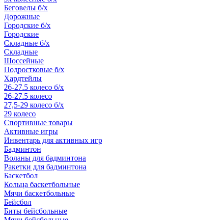
Беговелы б/х
Дорожные
Городские б/х
Городские
Складные б/х
Складные
Шоссейные
Подростковые б/х
Хардтейлы
26-27.5 колесо б/х
26-27.5 колесо
27,5-29 колесо б/х
29 колесо
Спортивные товары
Активные игры
Инвентарь для активных игр
Бадминтон
Воланы для бадминтона
Ракетки для бадминтона
Баскетбол
Кольца баскетбольные
Мячи баскетбольные
Бейсбол
Биты бейсбольные
Мячи бейсбольные