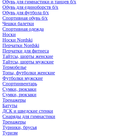
Обувь для гимнастики и танцев б/х
Обувь для единоборств б/х
Обувь для футбола б/х
Спортивная обувь б/х
Чешки балетки
Спортивная одежда
Носки
Носки Nordski
Перчатки Nordski
Перчатки для фитнеса
Тайтсы, шорты женские
Тайтсы, шорты мужские
Термобелье
Топы, футболки женские
Футболки мужские
Спортинвентарь
Сумки, рюкзаки
Сумки, рюкзаки
Тренажеры
Батуты
ДСК и шведские стенки
Снаряды для гимнастики
Тренажеры
Турники, брусья
Туризм