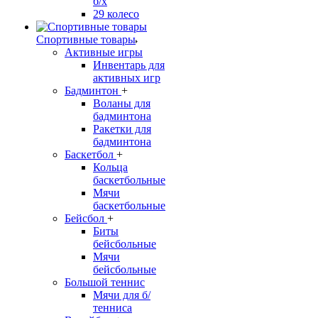
б/х
29 колесо
Спортивные товары
Активные игры
Инвентарь для
активных игр
Бадминтон
+
Воланы для
бадминтона
Ракетки для
бадминтона
Баскетбол
+
Кольца
баскетбольные
Мячи
баскетбольные
Бейсбол
+
Биты
бейсбольные
Мячи
бейсбольные
Большой теннис
Мячи для б/
тенниса