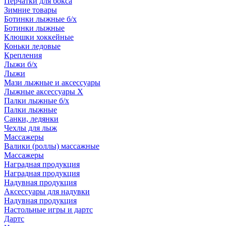
Перчатки для бокса
Зимние товары
Ботинки лыжные б/х
Ботинки лыжные
Клюшки хоккейные
Коньки ледовые
Крепления
Лыжи б/х
Лыжи
Мази лыжные и аксессуары
Лыжные аксессуары Х
Палки лыжные б/х
Палки лыжные
Санки, ледянки
Чехлы для лыж
Массажеры
Валики (роллы) массажные
Массажеры
Наградная продукция
Наградная продукция
Надувная продукция
Аксессуары для надувки
Надувная продукция
Настольные игры и дартс
Дартс