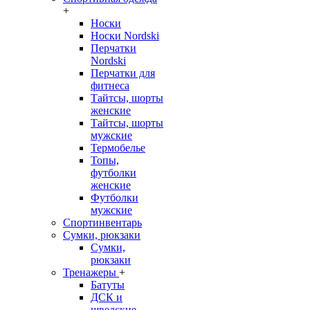
+
Носки
Носки Nordski
Перчатки
Nordski
Перчатки для
фитнеса
Тайтсы, шорты
женские
Тайтсы, шорты
мужские
Термобелье
Топы,
футболки
женские
Футболки
мужские
Спортинвентарь
Сумки, рюкзаки
Сумки,
рюкзаки
Тренажеры
+
Батуты
ДСК и
шведские