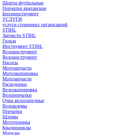
Шорты футбольные
Перчатки вратарские
Бензоинструмент
УСЛУГИ
услуги сторонних организаций
STIHL
Запчасти STIHL
Гильза
Инструмент STIHL
Велоинструмент
Велоинструмент
Насосы
Мотозапчасти
Мотоэкипировка
Мотозапчасти
Расходники
Велоэкипировка
Велоперчатки
Очки велосипедные
Велошлемы
Перчатки
Шлемы
Мототехника
Квадроциклы
Мопеды